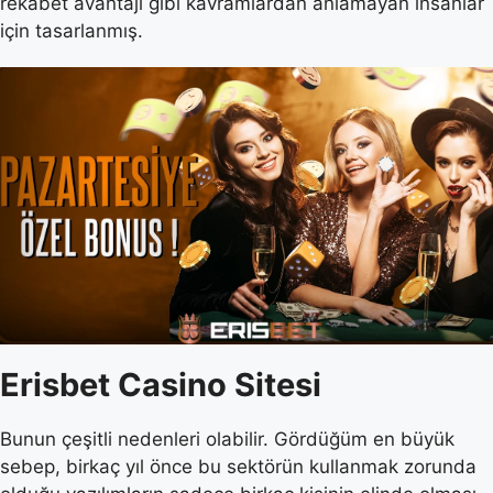
rekabet avantajı gibi kavramlardan anlamayan insanlar
için tasarlanmış.
Erisbet Casino Sitesi
Bunun çeşitli nedenleri olabilir. Gördüğüm en büyük
sebep, birkaç yıl önce bu sektörün kullanmak zorunda