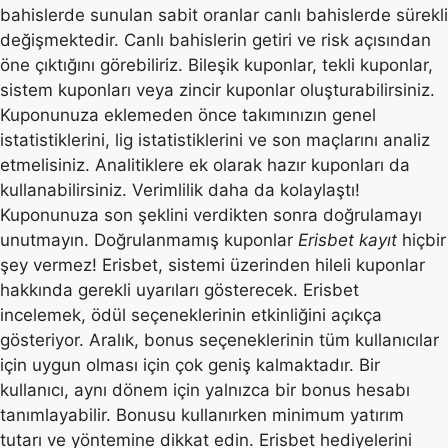
bahislerde sunulan sabit oranlar canlı bahislerde sürekli
değişmektedir. Canlı bahislerin getiri ve risk açısından
öne çıktığını görebiliriz. Bileşik kuponlar, tekli kuponlar,
sistem kuponları veya zincir kuponlar oluşturabilirsiniz.
Kuponunuza eklemeden önce takımınızın genel
istatistiklerini, lig istatistiklerini ve son maçlarını analiz
etmelisiniz. Analitiklere ek olarak hazır kuponları da
kullanabilirsiniz. Verimlilik daha da kolaylaştı!
Kuponunuza son şeklini verdikten sonra doğrulamayı
unutmayın. Doğrulanmamış kuponlar
Erisbet kayıt
hiçbir
şey vermez! Erisbet, sistemi üzerinden hileli kuponlar
hakkında gerekli uyarıları gösterecek. Erisbet
incelemek, ödül seçeneklerinin etkinliğini açıkça
gösteriyor. Aralık, bonus seçeneklerinin tüm kullanıcılar
için uygun olması için çok geniş kalmaktadır. Bir
kullanıcı, aynı dönem için yalnızca bir bonus hesabı
tanımlayabilir. Bonusu kullanırken minimum yatırım
tutarı ve yöntemine dikkat edin. Erisbet hediyelerini