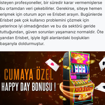
isteyen profesyoneller, bir süredir karar vermemişlerse
bu ortamdan veri çekebilirler. Gerekirse, siteye hemen
erişmek için oturum açın ve Erisbet arayın. Bugünlerde
Erisbet pek çok kullanıcı problemini çözmek için
yeterince iyi olmadığından ve bu da sektörü geride
tuttuğundan, güven sorunları yaşamanız normaldir. Öte
yandan Erisbet, işiyle ilgili alanlardaki boşlukları
başarıyla doldurmuştur.