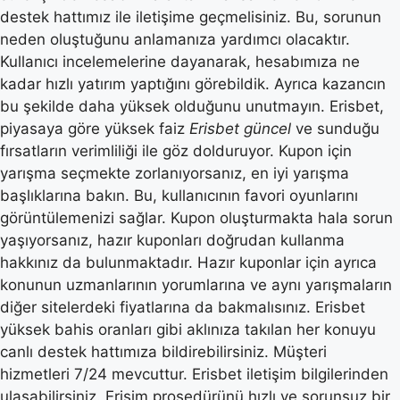
destek hattımız ile iletişime geçmelisiniz. Bu, sorunun
neden oluştuğunu anlamanıza yardımcı olacaktır.
Kullanıcı incelemelerine dayanarak, hesabımıza ne
kadar hızlı yatırım yaptığını görebildik. Ayrıca kazancın
bu şekilde daha yüksek olduğunu unutmayın. Erisbet,
piyasaya göre yüksek faiz
Erisbet güncel
ve sunduğu
fırsatların verimliliği ile göz dolduruyor. Kupon için
yarışma seçmekte zorlanıyorsanız, en iyi yarışma
başlıklarına bakın. Bu, kullanıcının favori oyunlarını
görüntülemenizi sağlar. Kupon oluşturmakta hala sorun
yaşıyorsanız, hazır kuponları doğrudan kullanma
hakkınız da bulunmaktadır. Hazır kuponlar için ayrıca
konunun uzmanlarının yorumlarına ve aynı yarışmaların
diğer sitelerdeki fiyatlarına da bakmalısınız. Erisbet
yüksek bahis oranları gibi aklınıza takılan her konuyu
canlı destek hattımıza bildirebilirsiniz. Müşteri
hizmetleri 7/24 mevcuttur. Erisbet iletişim bilgilerinden
ulaşabilirsiniz. Erişim prosedürünü hızlı ve sorunsuz bir