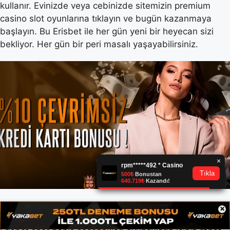
kullanır. Evinizde veya cebinizde sitemizin premium
casino slot oyunlarına tıklayın ve bugün kazanmaya
başlayın. Bu Erisbet ile her gün yeni bir heyecan sizi
bekliyor. Her gün bir peri masalı yaşayabilirsiniz.
Erisbet Yeni Adresi
×