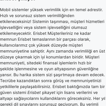
Mobil sistemler yüksek verimlilik için en temel adrestir.
Hızlı ve sorunsuz sistem verimliliğinden
etkileneceksiniz! Sistemin taşınması, müşteri hizmetleri
işlevselliğini veya sistem işlevselliğini olumsuz
etkilemeyecektir. Erisbet Müşterileriniz ne kadar
memnun Erisbet temaslarının bir parçası olarak,
kullanıcılarımız çok yüksek düzeyde müşteri
memnuniyetine sahiptir. Aynı zamanda verimliliği en üst
düzeye çıkarmak için iyi konumlardan biridir. Müşteri
memnuniyeti, sitedeki finansal işlemlerin hızlı bir
şekilde işlenmesine ve oyun altyapısının güvenliğine
yansır. Bu harika sistem sizi şaşırtmaya devam edecek.
Tecrübe kazandıktan sonra görüş ve memnuniyetinizi
yetkililerle paylaşabilirsiniz. Erisbet baktığınızda tam bir
güven sistemi
Erisbet şikayet
için lisans verilerini ve
altyapı sağlayıcılarını kullandıklarını göreceksiniz. Her yıl
gerekli dil sınavlarını sorunsuz geçiyorum. Bu verimli