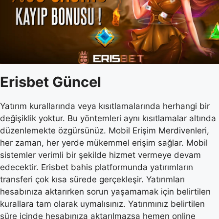
Erisbet Güncel
Yatırım kurallarında veya kısıtlamalarında herhangi bir
değişiklik yoktur. Bu yöntemleri aynı kısıtlamalar altında
düzenlemekte özgürsünüz. Mobil Erişim Merdivenleri,
her zaman, her yerde mükemmel erişim sağlar. Mobil
sistemler verimli bir şekilde hizmet vermeye devam
edecektir. Erisbet bahis platformunda yatırımların
transferi çok kısa sürede gerçekleşir. Yatırımları
hesabınıza aktarırken sorun yaşamamak için belirtilen
kurallara tam olarak uymalısınız. Yatırımınız belirtilen
süre içinde hesabınıza aktarılmazsa hemen online