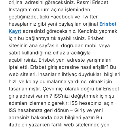
orijinal adresini göreceksiniz. Resmi Erisbet
Instagram oturum açma işleminden
geçtiğinizde, tıpkı Facebook ve Twitter
hesaplarınız gibi yeni paylaşılan orijinal
Erisbet
Kayıt
adresinizi göreceksiniz. Kendiniz yapmak
için bu bağlantıya tıklayabilirsiniz. Erisbet
sitesinin ana sayfasını doğrudan mobil veya
sabit kullandığımız cihaz aracılığıyla
açabilirsiniz. Erisbet yeni adreste yarışmaları
iptal etti. Erisbet giriş adresine nasıl erişilir? Bu
web siteleri, insanların ihtiyaç duydukları bilgileri
hızlı ve kolay bulmalarına yardımcı olmak için
tasarlanmıştır. Çevrimiçi olarak doğru bir Erisbet
giriş adresi var mı? ISS’nizi değiştirmek için şu
adımları izlemeniz gerekir: ISS hesabınızı açın –
ISS hesabınıza geri dönün – Giriş ve yeni
adresiniz hakkında bazı bilgileri yazın Bu
ifadeleri yazarken farklı web sitelerinde yeni