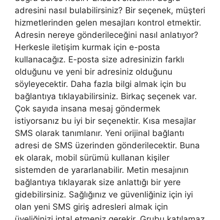
adresini nasıl bulabilirsiniz? Bir seçenek, müşteri
hizmetlerinden gelen mesajları kontrol etmektir.
Adresin nereye gönderileceğini nasıl anlatıyor?
Herkesle iletişim kurmak için e-posta
kullanacağız. E-posta size adresinizin farklı
olduğunu ve yeni bir adresiniz olduğunu
söyleyecektir. Daha fazla bilgi almak için bu
bağlantıya tıklayabilirsiniz. Birkaç seçenek var.
Çok sayıda insana mesaj göndermek
istiyorsanız bu iyi bir seçenektir. Kısa mesajlar
SMS olarak tanımlanır. Yeni orijinal bağlantı
adresi de SMS üzerinden gönderilecektir. Buna
ek olarak, mobil sürümü kullanan kişiler
sistemden de yararlanabilir. Metin mesajının
bağlantıya tıklayarak size anlattığı bir yere
gidebilirsiniz. Sağlığınız ve güvenliğiniz için iyi
olan yeni SMS giriş adresleri almak için
üyeliğinizi iptal etmeniz gerekir. Grubu katılamaz