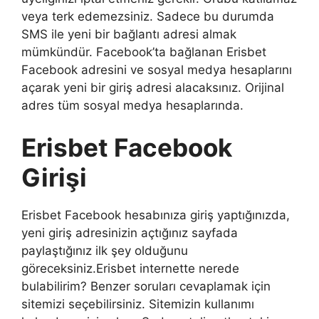
veya terk edemezsiniz. Sadece bu durumda
SMS ile yeni bir bağlantı adresi almak
mümkündür. Facebook’ta bağlanan Erisbet
Facebook adresini ve sosyal medya hesaplarını
açarak yeni bir giriş adresi alacaksınız. Orijinal
adres tüm sosyal medya hesaplarında.
Erisbet Facebook
Girişi
Erisbet Facebook hesabınıza giriş yaptığınızda,
yeni giriş adresinizin açtığınız sayfada
paylaştığınız ilk şey olduğunu
göreceksiniz.Erisbet internette nerede
bulabilirim? Benzer soruları cevaplamak için
sitemizi seçebilirsiniz. Sitemizin kullanımı