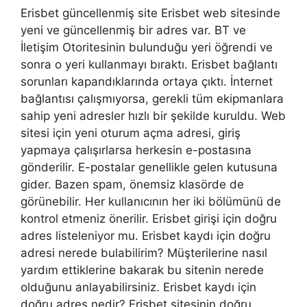
Erisbet güncellenmiş site Erisbet web sitesinde
yeni ve güncellenmiş bir adres var. BT ve
İletişim Otoritesinin bulunduğu yeri öğrendi ve
sonra o yeri kullanmayı bıraktı. Erisbet bağlantı
sorunları kapandıklarında ortaya çıktı. İnternet
bağlantısı çalışmıyorsa, gerekli tüm ekipmanlara
sahip yeni adresler hızlı bir şekilde kuruldu. Web
sitesi için yeni oturum açma adresi, giriş
yapmaya çalışırlarsa herkesin e-postasına
gönderilir. E-postalar genellikle gelen kutusuna
gider. Bazen spam, önemsiz klasörde de
görünebilir. Her kullanıcının her iki bölümünü de
kontrol etmeniz önerilir. Erisbet girişi için doğru
adres listeleniyor mu. Erisbet kaydı için doğru
adresi nerede bulabilirim? Müşterilerine nasıl
yardım ettiklerine bakarak bu sitenin nerede
olduğunu anlayabilirsiniz. Erisbet kaydı için
doğru adres nedir? Erisbet sitesinin doğru