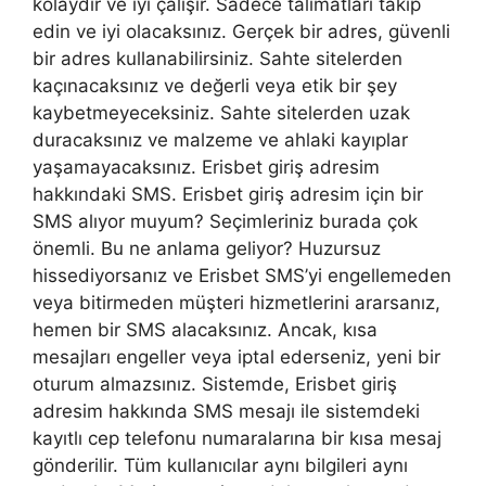
kolaydır ve iyi çalışır. Sadece talimatları takip
edin ve iyi olacaksınız. Gerçek bir adres, güvenli
bir adres kullanabilirsiniz. Sahte sitelerden
kaçınacaksınız ve değerli veya etik bir şey
kaybetmeyeceksiniz. Sahte sitelerden uzak
duracaksınız ve malzeme ve ahlaki kayıplar
yaşamayacaksınız. Erisbet giriş adresim
hakkındaki SMS. Erisbet giriş adresim için bir
SMS alıyor muyum? Seçimleriniz burada çok
önemli. Bu ne anlama geliyor? Huzursuz
hissediyorsanız ve Erisbet SMS’yi engellemeden
veya bitirmeden müşteri hizmetlerini ararsanız,
hemen bir SMS alacaksınız. Ancak, kısa
mesajları engeller veya iptal ederseniz, yeni bir
oturum almazsınız. Sistemde, Erisbet giriş
adresim hakkında SMS mesajı ile sistemdeki
kayıtlı cep telefonu numaralarına bir kısa mesaj
gönderilir. Tüm kullanıcılar aynı bilgileri aynı