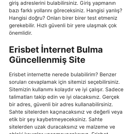
giriş adreslerini bulabilirsiniz. Giriş yapmanın
bazı farklı yollarını göreceksiniz. Hangisi yanlış?
Hangisi doğru? Onları birer birer test etmeniz
gerekebilir. Hızlı güvenli bir yere ulaşmak çok
önemlidir.
Erisbet İnternet Bulma
Güncellenmiş Site
Erisbet internette nerede bulabilirim? Benzer
soruları cevaplamak için sitemizi seçebilirsiniz.
Sitemizin kullanımı kolaydır ve iyi çalışır. Sadece
talimatları takip edin ve iyi olacaksınız. Gerçek
bir adres, güvenli bir adres kullanabilirsiniz.
Sahte sitelerden kaçınacaksınız ve değerli veya
etik bir şey kaybetmeyeceksiniz. Sahte
sitelerden uzak duracaksınız ve malzeme ve