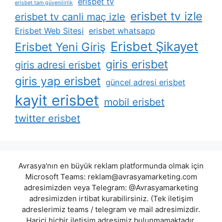
erisbet tv
erisbet tam güvenilirlik
erisbet tv izle
erisbet tv canli maç izle
Erisbet Web Sitesi
erisbet whatsapp
Erisbet Şikayet
Erisbet Yeni Giriş
giris erisbet
giris adresi erisbet
giris yap erisbet
güncel adresi erisbet
kayit erisbet
mobil erisbet
twitter erisbet
Avrasya'nın en büyük reklam platformunda olmak için
Microsoft Teams:
reklam@avrasyamarketing.com
adresimizden veya Telegram: @Avrasyamarketing
adresimizden irtibat kurabilirsiniz. (Tek iletişim
adreslerimiz teams / telegram ve mail adresimizdir.
Harici hiçbir iletişim adresimiz bulunmamaktadır.