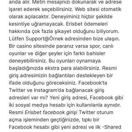
anda alır. Metin mesajınızı dokunarak ve adrese
işaret ederek seçebilirsiniz. Web sitesi otomatik
olarak açılacaktır. Deneyiminiz hiçbir şekilde
kesintiye uğramayacak. Erisbet ödemeleri
hakkında çok fazla şikayet olduğunu biliyorum.
Lütfen Support@Örnek adresinden bize ulaşın.
Bir casino sitesinde paranız varsa spor, canlı
oyunlar ve diğer şeyler için farklı bahisler
deneyebilirsiniz. Bu oyunları oynamaya
başladığınızda ekstra para alabilirsiniz. Resmi
giriş adresimizin bağlantıları destekleyen bir
ifade olduğunu göreceksiniz. Facebook’ta
Twitter ve Instagram’da bağlanacak giriş
adresleri var mı? Yeni giriş adresi, Facebook gibi
iki sosyal medya hesabı için kullanılanla aynıdır.
Resmi
Erisbet facebook girişi
Twitter oturum
açma işleminden geçtiğinizde, tıpkı bir
Facebook hesabı gibi yeni adresi ve ilk -Shared