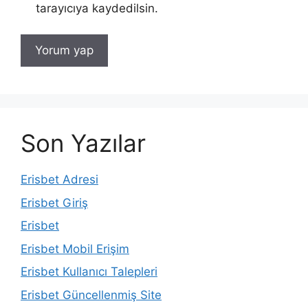
tarayıcıya kaydedilsin.
Son Yazılar
Erisbet Adresi
Erisbet Giriş
Erisbet
Erisbet Mobil Erişim
Erisbet Kullanıcı Talepleri
Erisbet Güncellenmiş Site