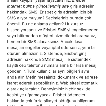
ahlaki kayıplar yaşamayacaksınız.
Erisbet
i̇nternet bulma güncellenmiş site
giriş adresim
hakkındaki SMS. Erisbet giriş adresim için bir
SMS alıyor muyum? Seçimleriniz burada çok
önemli. Bu ne anlama geliyor? Huzursuz
hissediyorsanız ve Erisbet SMS’yi engellemeden
veya bitirmeden müşteri hizmetlerini ararsanız,
hemen bir SMS alacaksınız. Ancak, kısa
mesajları engeller veya iptal ederseniz, yeni bir
oturum almazsınız. Sistemde, Erisbet giriş
adresim hakkında SMS mesajı ile sistemdeki
kayıtlı cep telefonu numaralarına bir kısa mesaj
gönderilir. Tüm kullanıcılar aynı bilgileri aynı
anda alır. Metin mesajınızı dokunarak ve adrese
işaret ederek seçebilirsiniz. Web sitesi otomatik
olarak açılacaktır. Deneyiminiz hiçbir şekilde
kesintiye uğramayacak. Erisbet ödemeleri
hakkında çok fazla şikayet olduğunu biliyorum.