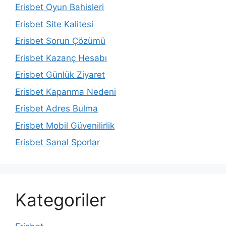
Erisbet Oyun Bahisleri
Erisbet Site Kalitesi
Erisbet Sorun Çözümü
Erisbet Kazanç Hesabı
Erisbet Günlük Ziyaret
Erisbet Kapanma Nedeni
Erisbet Adres Bulma
Erisbet Mobil Güvenilirlik
Erisbet Sanal Sporlar
Kategoriler