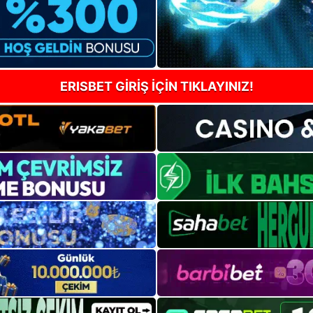
ERISBET GİRİŞ İÇİN TIKLAYINIZ!