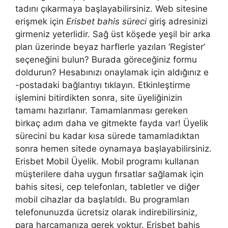
tadını çıkarmaya başlayabilirsiniz. Web sitesine
erişmek için
Erisbet bahis süreci
giriş adresinizi
girmeniz yeterlidir. Sağ üst köşede yeşil bir arka
plan üzerinde beyaz harflerle yazılan ‘Register’
seçeneğini bulun? Burada göreceğiniz formu
doldurun? Hesabınızı onaylamak için aldığınız e
-postadaki bağlantıyı tıklayın. Etkinleştirme
işlemini bitirdikten sonra, site üyeliğinizin
tamamı hazırlanır. Tamamlanması gereken
birkaç adım daha ve gitmekte fayda var! Üyelik
sürecini bu kadar kısa sürede tamamladıktan
sonra hemen sitede oynamaya başlayabilirsiniz.
Erisbet Mobil Üyelik. Mobil programı kullanan
müşterilere daha uygun fırsatlar sağlamak için
bahis sitesi, cep telefonları, tabletler ve diğer
mobil cihazlar da başlatıldı. Bu programları
telefonunuzda ücretsiz olarak indirebilirsiniz,
para harcamanıza gerek yoktur. Erisbet bahis