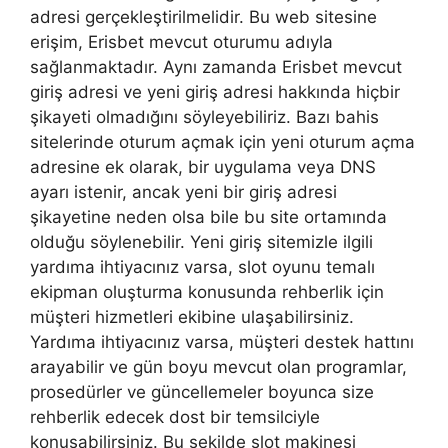
adresi gerçekleştirilmelidir. Bu web sitesine
erişim, Erisbet mevcut oturumu adıyla
sağlanmaktadır. Aynı zamanda Erisbet mevcut
giriş adresi ve yeni giriş adresi hakkında hiçbir
şikayeti olmadığını söyleyebiliriz. Bazı bahis
sitelerinde oturum açmak için yeni oturum açma
adresine ek olarak, bir uygulama veya DNS
ayarı istenir, ancak yeni bir giriş adresi
şikayetine neden olsa bile bu site ortamında
olduğu söylenebilir. Yeni giriş sitemizle ilgili
yardıma ihtiyacınız varsa, slot oyunu temalı
ekipman oluşturma konusunda rehberlik için
müşteri hizmetleri ekibine ulaşabilirsiniz.
Yardıma ihtiyacınız varsa, müşteri destek hattını
arayabilir ve gün boyu mevcut olan programlar,
prosedürler ve güncellemeler boyunca size
rehberlik edecek dost bir temsilciyle
konuşabilirsiniz. Bu şekilde slot makinesi