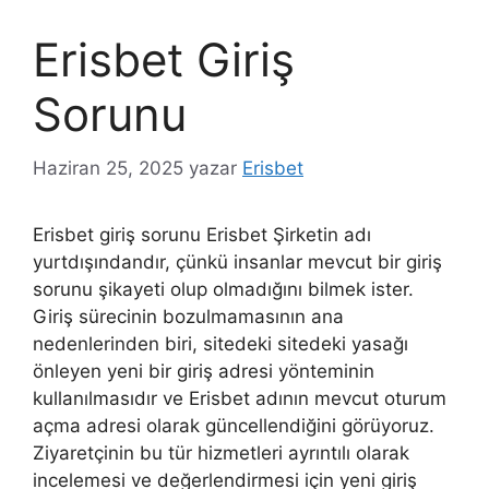
Erisbet Giriş
Sorunu
Haziran 25, 2025
yazar
Erisbet
Erisbet giriş sorunu Erisbet Şirketin adı
yurtdışındandır, çünkü insanlar mevcut bir giriş
sorunu şikayeti olup olmadığını bilmek ister.
Giriş sürecinin bozulmamasının ana
nedenlerinden biri, sitedeki sitedeki yasağı
önleyen yeni bir giriş adresi yönteminin
kullanılmasıdır ve Erisbet adının mevcut oturum
açma adresi olarak güncellendiğini görüyoruz.
Ziyaretçinin bu tür hizmetleri ayrıntılı olarak
incelemesi ve değerlendirmesi için yeni giriş