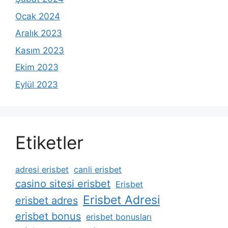
Ocak 2024
Aralık 2023
Kasım 2023
Ekim 2023
Eylül 2023
Etiketler
adresi erisbet
canli erisbet
casino sitesi erisbet
Erisbet
Erisbet Adresi
erisbet adres
erisbet bonus
erisbet bonusları