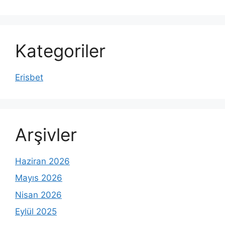
Kategoriler
Erisbet
Arşivler
Haziran 2026
Mayıs 2026
Nisan 2026
Eylül 2025