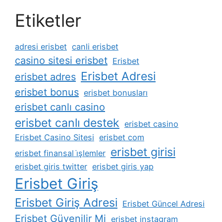
Etiketler
adresi erisbet
canli erisbet
casino sitesi erisbet
Erisbet
Erisbet Adresi
erisbet adres
erisbet bonus
erisbet bonusları
erisbet canlı casino
erisbet canlı destek
erisbet casino
Erisbet Casino Sitesi
erisbet com
erisbet girisi
erisbet finansal i̇şlemler
erisbet giris twitter
erisbet giris yap
Erisbet Giriş
Erisbet Giriş Adresi
Erisbet Güncel Adresi
Erisbet Güvenilir Mi
erisbet instagram