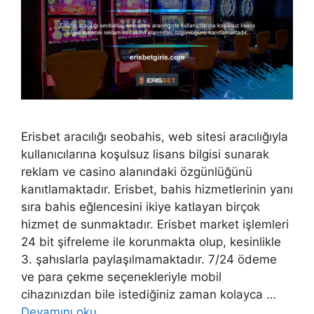
Erisbet aracılığı seobahis, web sitesi aracılığıyla
kullanıcılarına koşulsuz lisans bilgisi sunarak
reklam ve casino alanındaki özgünlüğünü
kanıtlamaktadır. Erisbet, bahis hizmetlerinin yanı
sıra bahis eğlencesini ikiye katlayan birçok
hizmet de sunmaktadır. Erisbet market işlemleri
24 bit şifreleme ile korunmakta olup, kesinlikle
3. şahıslarla paylaşılmamaktadır. 7/24 ödeme
ve para çekme seçenekleriyle mobil
cihazınızdan bile istediğiniz zaman kolayca …
Devamını oku