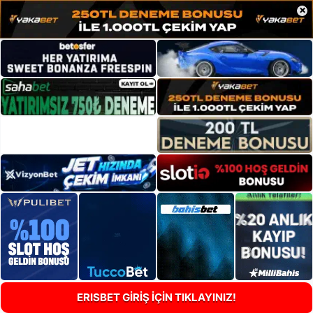
×
ERISBET GİRİŞ İÇİN TIKLAYINIZ!