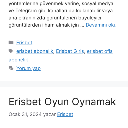
yöntemlerine güvenmek yerine, sosyal medya
ve Telegram gibi kanalları da kullanabilir veya
ana ekranınızda görüntülenen büyüleyici
görüntülerden ilham almak için …
Devamını oku
Kategoriler
Erisbet
Etiketler
erisbet abonelik
,
Erisbet Giriş
,
erisbet ofis
abonelik
Yorum yap
Erisbet Oyun Oynamak
Ocak 31, 2024
yazar
Erisbet