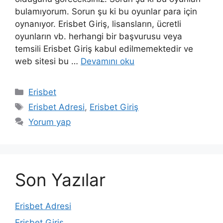
bulamıyorum. Sorun şu ki bu oyunlar para için
oynanıyor. Erisbet Giriş, lisansların, ücretli
oyunların vb. herhangi bir başvurusu veya
temsili Erisbet Giriş kabul edilmemektedir ve
web sitesi bu …
Devamını oku
Kategoriler
Erisbet
Etiketler
Erisbet Adresi
,
Erisbet Giriş
Yorum yap
Son Yazılar
Erisbet Adresi
Erisbet Giriş