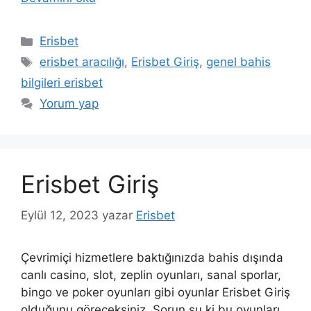
Kategoriler
Erisbet
Etiketler
erisbet aracılığı
,
Erisbet Giriş
,
genel bahis
bilgileri erisbet
Yorum yap
Erisbet Giriş
Eylül 12, 2023
yazar
Erisbet
Çevrimiçi hizmetlere baktığınızda bahis dışında
canlı casino, slot, zeplin oyunları, sanal sporlar,
bingo ve poker oyunları gibi oyunlar Erisbet Giriş
olduğunu göreceksiniz. Sorun şu ki bu oyunları