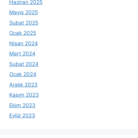
Haziran 2025
Mayıs 2025
Şubat 2025
Ocak 2025
Nisan 2024
Mart 2024
Şubat 2024
Ocak 2024
Aralık 2023
Kasım 2023
Ekim 2023
Eylül 2023