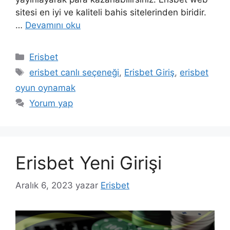
sitesi en iyi ve kaliteli bahis sitelerinden biridir.
…
Devamını oku
Kategoriler
Erisbet
Etiketler
erisbet canlı seçeneği
,
Erisbet Giriş
,
erisbet
oyun oynamak
Yorum yap
Erisbet Yeni Girişi
Aralık 6, 2023
yazar
Erisbet