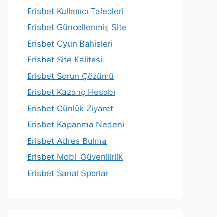
Erisbet Kullanıcı Talepleri
Erisbet Güncellenmiş Site
Erisbet Oyun Bahisleri
Erisbet Site Kalitesi
Erisbet Sorun Çözümü
Erisbet Kazanç Hesabı
Erisbet Günlük Ziyaret
Erisbet Kapanma Nedeni
Erisbet Adres Bulma
Erisbet Mobil Güvenilirlik
Erisbet Sanal Sporlar