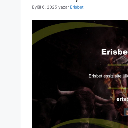
Eylül 6, 2025
yazar
Erisbet