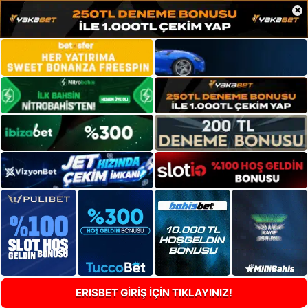
×
ERISBET GİRİŞ İÇİN TIKLAYINIZ!