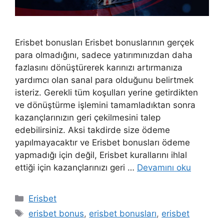
Erisbet bonusları Erisbet bonuslarının gerçek
para olmadığını, sadece yatırımınızdan daha
fazlasını dönüştürerek karınızı artırmanıza
yardımcı olan sanal para olduğunu belirtmek
isteriz. Gerekli tüm koşulları yerine getirdikten
ve dönüştürme işlemini tamamladıktan sonra
kazançlarınızın geri çekilmesini talep
edebilirsiniz. Aksi takdirde size ödeme
yapılmayacaktır ve Erisbet bonusları ödeme
yapmadığı için değil, Erisbet kurallarını ihlal
ettiği için kazançlarınızı geri …
Devamını oku
Kategoriler
Erisbet
Etiketler
erisbet bonus
,
erisbet bonusları
,
erisbet