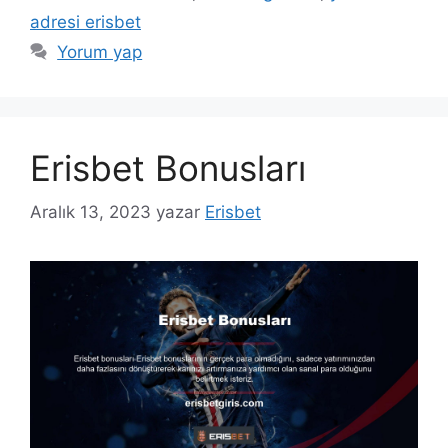
adresi erisbet
Yorum yap
Erisbet Bonusları
Aralık 13, 2023
yazar
Erisbet