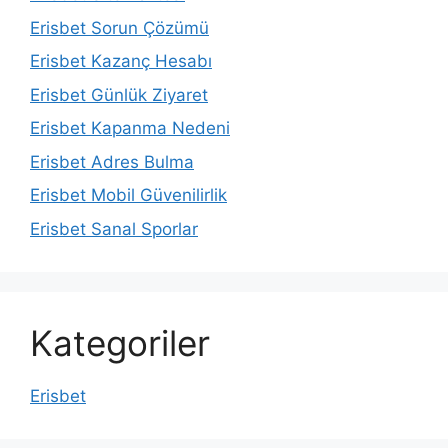
Erisbet Sorun Çözümü
Erisbet Kazanç Hesabı
Erisbet Günlük Ziyaret
Erisbet Kapanma Nedeni
Erisbet Adres Bulma
Erisbet Mobil Güvenilirlik
Erisbet Sanal Sporlar
Kategoriler
Erisbet