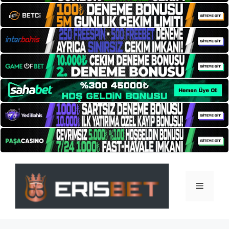
İçeriğe
atla
Menü