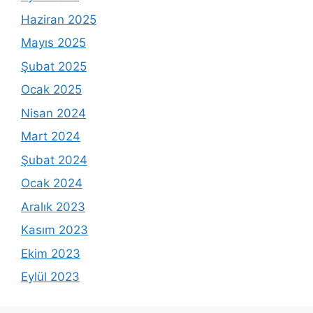
Haziran 2025
Mayıs 2025
Şubat 2025
Ocak 2025
Nisan 2024
Mart 2024
Şubat 2024
Ocak 2024
Aralık 2023
Kasım 2023
Ekim 2023
Eylül 2023