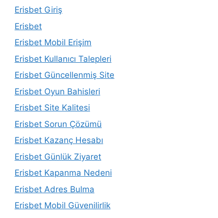
Erisbet Giriş
Erisbet
Erisbet Mobil Erişim
Erisbet Kullanıcı Talepleri
Erisbet Güncellenmiş Site
Erisbet Oyun Bahisleri
Erisbet Site Kalitesi
Erisbet Sorun Çözümü
Erisbet Kazanç Hesabı
Erisbet Günlük Ziyaret
Erisbet Kapanma Nedeni
Erisbet Adres Bulma
Erisbet Mobil Güvenilirlik