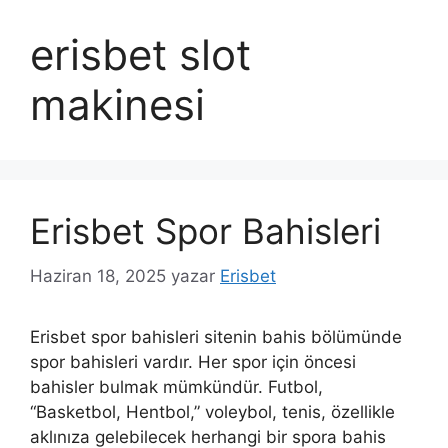
erisbet slot
makinesi
Erisbet Spor Bahisleri
Haziran 18, 2025
yazar
Erisbet
Erisbet spor bahisleri sitenin bahis bölümünde
spor bahisleri vardır. Her spor için öncesi
bahisler bulmak mümkündür. Futbol,
“Basketbol, Hentbol,” voleybol, tenis, özellikle
aklınıza gelebilecek herhangi bir spora bahis