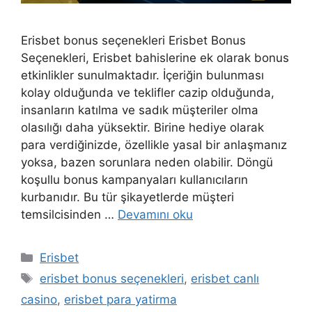
Erisbet bonus seçenekleri Erisbet Bonus
Seçenekleri, Erisbet bahislerine ek olarak bonus
etkinlikler sunulmaktadır. İçeriğin bulunması
kolay olduğunda ve teklifler cazip olduğunda,
insanların katılma ve sadık müşteriler olma
olasılığı daha yüksektir. Birine hediye olarak
para verdiğinizde, özellikle yasal bir anlaşmanız
yoksa, bazen sorunlara neden olabilir. Döngü
koşullu bonus kampanyaları kullanıcıların
kurbanıdır. Bu tür şikayetlerde müşteri
temsilcisinden …
Devamını oku
Kategoriler
Erisbet
Etiketler
erisbet bonus seçenekleri
,
erisbet canlı
casino
,
erisbet para yatirma