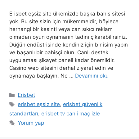
Erisbet eşsiz site ülkemizde başka bahis sitesi
yok. Bu site sizin için mükemmeldir, böylece
herhangi bir kesinti veya can sıkıcı reklam
olmadan oyun oynamanın tadını çıkarabilirsiniz.
Düğün endüstrisinde kendiniz için bir isim yapın
ve başarılı bir bahisçi olun. Canlı destek
uygulaması şikayet paneli kadar önemlidir.
Casino web sitesini derhal ziyaret edin ve
oynamaya başlayın. Ne …
Devamını oku
Kategoriler
Erisbet
Etiketler
erisbet eşsiz site
,
erisbet güvenlik
standartları
,
erisbet tv canli maç izle
Yorum yap