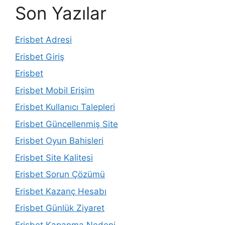
Son Yazılar
Erisbet Adresi
Erisbet Giriş
Erisbet
Erisbet Mobil Erişim
Erisbet Kullanıcı Talepleri
Erisbet Güncellenmiş Site
Erisbet Oyun Bahisleri
Erisbet Site Kalitesi
Erisbet Sorun Çözümü
Erisbet Kazanç Hesabı
Erisbet Günlük Ziyaret
Erisbet Kapanma Nedeni