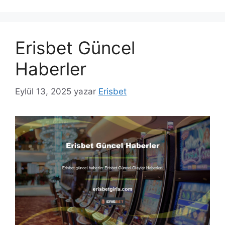
Erisbet Güncel
Haberler
Eylül 13, 2025
yazar
Erisbet