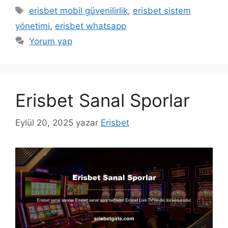
Etiketler
erisbet mobil güvenilirlik
,
erisbet sistem
yönetimi
,
erisbet whatsapp
Yorum yap
Erisbet Sanal Sporlar
Eylül 20, 2025
yazar
Erisbet