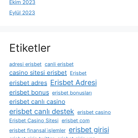
Ekim 2023
Eylül 2023
Etiketler
adresi erisbet
canli erisbet
casino sitesi erisbet
Erisbet
Erisbet Adresi
erisbet adres
erisbet bonus
erisbet bonusları
erisbet canlı casino
erisbet canlı destek
erisbet casino
Erisbet Casino Sitesi
erisbet com
erisbet girisi
erisbet finansal i̇şlemler