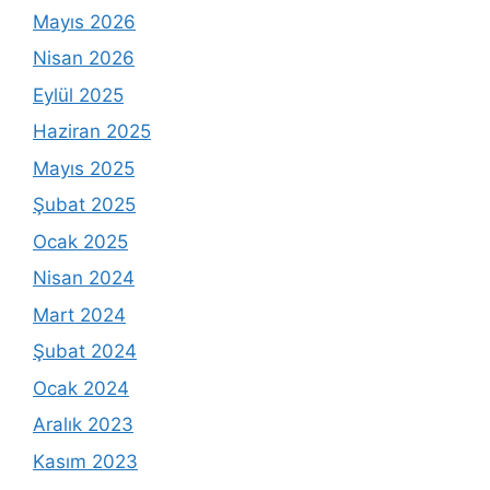
Mayıs 2026
Nisan 2026
Eylül 2025
Haziran 2025
Mayıs 2025
Şubat 2025
Ocak 2025
Nisan 2024
Mart 2024
Şubat 2024
Ocak 2024
Aralık 2023
Kasım 2023