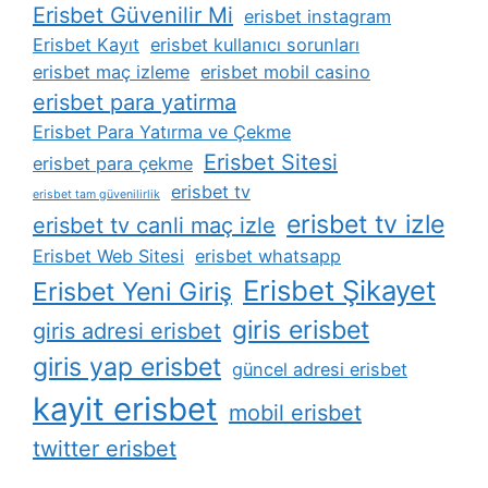
Erisbet Güvenilir Mi
erisbet instagram
Erisbet Kayıt
erisbet kullanıcı sorunları
erisbet maç izleme
erisbet mobil casino
erisbet para yatirma
Erisbet Para Yatırma ve Çekme
Erisbet Sitesi
erisbet para çekme
erisbet tv
erisbet tam güvenilirlik
erisbet tv izle
erisbet tv canli maç izle
Erisbet Web Sitesi
erisbet whatsapp
Erisbet Şikayet
Erisbet Yeni Giriş
giris erisbet
giris adresi erisbet
giris yap erisbet
güncel adresi erisbet
kayit erisbet
mobil erisbet
twitter erisbet