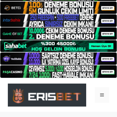
İçeriğe
atla
Menü