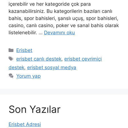
içerebilir ve her kategoride çok para
kazanabilirsiniz. Bu kategorilerin bazıları canlı
bahis, spor bahisleri, şanslı uçuş, spor bahisleri,
casino, canlı casino, poker ve sanal bahis olarak
listelenebilir. …
Devamını oku
Kategoriler
Erisbet
Etiketler
erisbet canlı destek
,
erisbet çevrimiçi
destek
,
erisbet sosyal medya
Yorum yap
Son Yazılar
Erisbet Adresi