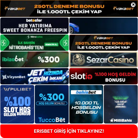
×
ERISBET GİRİŞ İÇİN TIKLAYINIZ!