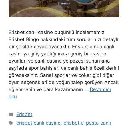
Erisbet canlı casino bugünkü incelememiz
Erisbet Bingo hakkındaki tüm sorularınızı detaylı
bir şekilde cevaplayacaktır. Erisbet bingo canlı
casinoya giriş yaptığınızda geniş bir casino
oyunları ve canlı casino yelpazesi sunan ana
sayfada spor bahisleri ve canlı bahis özelliklerini
göreceksiniz. Sanal sporlar ve poker gibi diğer
oyun seçenekleri de yoğun talep görüyor. Ancak
eğlenmenin ve para kazanmanın …
Devamını
oku
Kategoriler
Erisbet
Etiketler
erisbet canlı casino
,
erisbet e-posta canlı