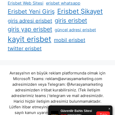
Erisbet Web Sitesi
erisbet whatsapp
Erisbet Şikayet
Erisbet Yeni Giriş
giris erisbet
giris adresi erisbet
giris yap erisbet
güncel adresi erisbet
kayit erisbet
mobil erisbet
twitter erisbet
Avrasya'nın en büyük reklam platformunda olmak için
Microsoft Teams:
reklam@avrasyamarketing.com
adresimizden veya Telegram: @Avrasyamarketing
adresimizden irtibat kurabilirsiniz. (Tek iletişim
adreslerimiz teams / telegram ve mail adresimizdir.
Harici hiçbir iletişim adresimiz bulunmamaktadır.
Lütfen itibar etmeyiniz.) Türkiye yasalarına göre 7258
sayılı kanun uyarınca yasa dışı bahis oynamanın