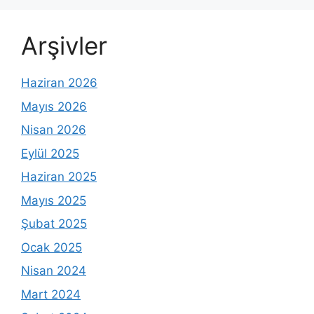
Arşivler
Haziran 2026
Mayıs 2026
Nisan 2026
Eylül 2025
Haziran 2025
Mayıs 2025
Şubat 2025
Ocak 2025
Nisan 2024
Mart 2024