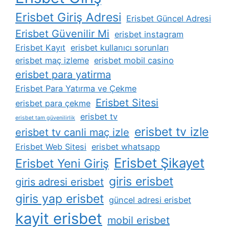
Erisbet Giriş Adresi
Erisbet Güncel Adresi
Erisbet Güvenilir Mi
erisbet instagram
Erisbet Kayıt
erisbet kullanıcı sorunları
erisbet maç izleme
erisbet mobil casino
erisbet para yatirma
Erisbet Para Yatırma ve Çekme
Erisbet Sitesi
erisbet para çekme
erisbet tv
erisbet tam güvenilirlik
erisbet tv izle
erisbet tv canli maç izle
Erisbet Web Sitesi
erisbet whatsapp
Erisbet Şikayet
Erisbet Yeni Giriş
giris erisbet
giris adresi erisbet
giris yap erisbet
güncel adresi erisbet
kayit erisbet
mobil erisbet