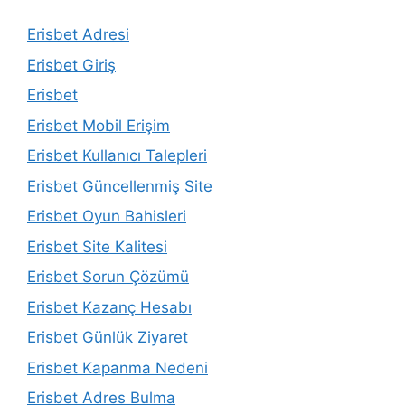
Erisbet Adresi
Erisbet Giriş
Erisbet
Erisbet Mobil Erişim
Erisbet Kullanıcı Talepleri
Erisbet Güncellenmiş Site
Erisbet Oyun Bahisleri
Erisbet Site Kalitesi
Erisbet Sorun Çözümü
Erisbet Kazanç Hesabı
Erisbet Günlük Ziyaret
Erisbet Kapanma Nedeni
Erisbet Adres Bulma