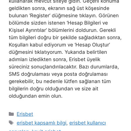
kullanarak mevcut siteye gidin. Geçerli konuma
geldikten sonra, ekranın sağ üst köşesinde
bulunan ‘Register’ düğmesine tıklayın. Görünen
bölümde sizden istenen ‘Hesap Bilgileri ve
Kişisel Ayrıntılar’ bölümlerini doldurun. Gerekli
tüm bilgileri doğru bir şekilde sağladıktan sonra,
Koşulları kabul ediyorum ve ‘Hesap Oluştur’
düğmesini tıklatıyorum. Yukarıda belirtilen
adımları izledikten sonra, Erisbet üyelik
süreciniz sonuçlandırılacaktır. Bazı durumlarda,
SMS doğrulaması veya posta doğrulaması
gerekebilir, bu nedenle lütfen sağlanan tüm
bilgilerin doğru olduğundan ve size ait
olduğundan emin olun.
Kategoriler
Erisbet
Etiketler
erisbet kapsamlı bilgi
,
erisbet kullanıcı