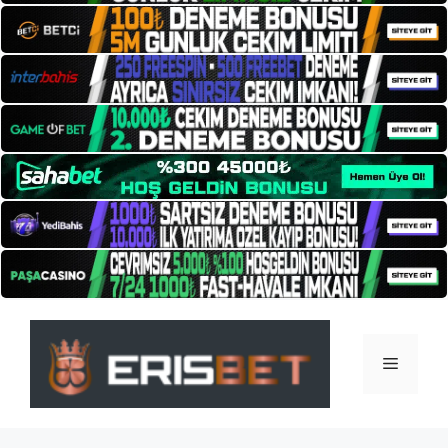
İçeriğe
atla
Menü