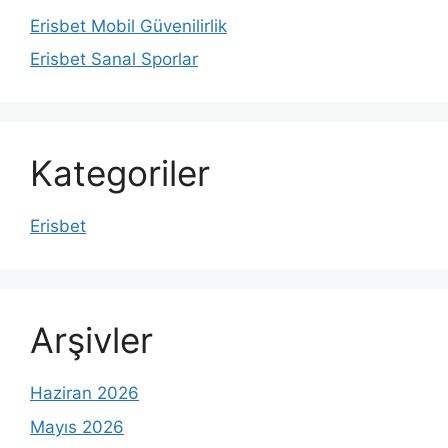
Erisbet Mobil Güvenilirlik
Erisbet Sanal Sporlar
Kategoriler
Erisbet
Arşivler
Haziran 2026
Mayıs 2026