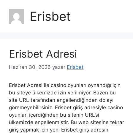
Erisbet
Erisbet Adresi
Haziran 30, 2026
yazar
Erisbet
Erisbet Adresi ile casino oyunları oynandığı için
bu siteye ülkemizde izin verilmiyor. Bazen bu
site URL tarafından engellendiğinden dolayı
göremeyebilirsiniz. Erisbet giriş adresiyle casino
oyunları içerdiğinden bu sitenin URL’si
ülkemizde engellenmiştir. Bu web sitesine tekrar
giriş yapmak için yeni Erisbet giriş adresini