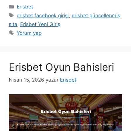
Kategoriler
Erisbet
Etiketler
erisbet facebook girişi
,
erisbet güncellenmiş
site
,
Erisbet Yeni Giriş
Yorum yap
Erisbet Oyun Bahisleri
Nisan 15, 2026
yazar
Erisbet