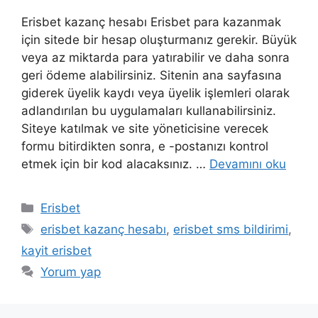
Erisbet kazanç hesabı Erisbet para kazanmak
için sitede bir hesap oluşturmanız gerekir. Büyük
veya az miktarda para yatırabilir ve daha sonra
geri ödeme alabilirsiniz. Sitenin ana sayfasına
giderek üyelik kaydı veya üyelik işlemleri olarak
adlandırılan bu uygulamaları kullanabilirsiniz.
Siteye katılmak ve site yöneticisine verecek
formu bitirdikten sonra, e -postanızı kontrol
etmek için bir kod alacaksınız. …
Devamını oku
Kategoriler
Erisbet
Etiketler
erisbet kazanç hesabı
,
erisbet sms bildirimi
,
kayit erisbet
Yorum yap