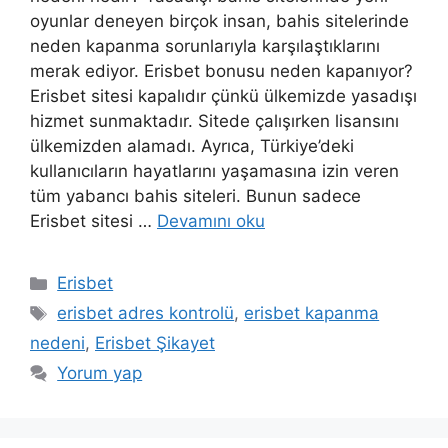
oyunlar deneyen birçok insan, bahis sitelerinde
neden kapanma sorunlarıyla karşılaştıklarını
merak ediyor. Erisbet bonusu neden kapanıyor?
Erisbet sitesi kapalıdır çünkü ülkemizde yasadışı
hizmet sunmaktadır. Sitede çalışırken lisansını
ülkemizden alamadı. Ayrıca, Türkiye’deki
kullanıcıların hayatlarını yaşamasına izin veren
tüm yabancı bahis siteleri. Bunun sadece
Erisbet sitesi …
Devamını oku
Kategoriler
Erisbet
Etiketler
erisbet adres kontrolü
,
erisbet kapanma
nedeni
,
Erisbet Şikayet
Yorum yap