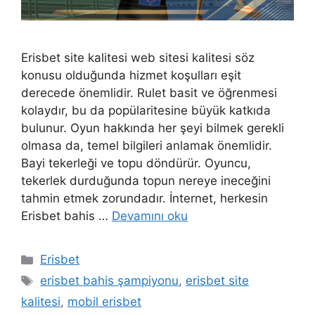
Erisbet site kalitesi web sitesi kalitesi söz
konusu olduğunda hizmet koşulları eşit
derecede önemlidir. Rulet basit ve öğrenmesi
kolaydır, bu da popülaritesine büyük katkıda
bulunur. Oyun hakkında her şeyi bilmek gerekli
olmasa da, temel bilgileri anlamak önemlidir.
Bayi tekerleği ve topu döndürür. Oyuncu,
tekerlek durduğunda topun nereye ineceğini
tahmin etmek zorundadır. İnternet, herkesin
Erisbet bahis …
Devamını oku
Kategoriler
Erisbet
Etiketler
erisbet bahis şampiyonu
,
erisbet site
kalitesi
,
mobil erisbet