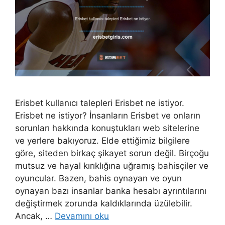
Erisbet kullanıcı talepleri Erisbet ne istiyor.
Erisbet ne istiyor? İnsanların Erisbet ve onların
sorunları hakkında konuştukları web sitelerine
ve yerlere bakıyoruz. Elde ettiğimiz bilgilere
göre, siteden birkaç şikayet sorun değil. Birçoğu
mutsuz ve hayal kırıklığına uğramış bahisçiler ve
oyuncular. Bazen, bahis oynayan ve oyun
oynayan bazı insanlar banka hesabı ayrıntılarını
değiştirmek zorunda kaldıklarında üzülebilir.
Ancak, …
Devamını oku