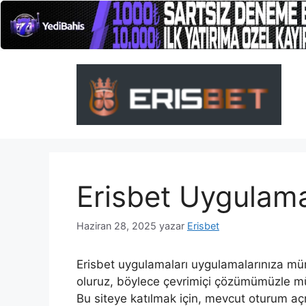
İçeriğe
atla
Erisbet Uygulama
Haziran 28, 2025
yazar
Erisbet
Erisbet uygulamaları uygulamalarınıza mü
oluruz, böylece çevrimiçi çözümümüzle müm
Bu siteye katılmak için, mevcut oturum a