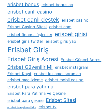
erisbet bonus
erisbet bonusları
erisbet canlı casino
erisbet canlı destek
erisbet casino
Erisbet Casino Sitesi
erisbet com
erisbet girisi
erisbet finansal i̇şlemler
erisbet giris twitter
erisbet giris yap
Erisbet Giriş
Erisbet Giriş Adresi
Erisbet Güncel Adresi
Erisbet Güvenilir Mi
erisbet instagram
Erisbet Kayıt
erisbet kullanıcı sorunları
erisbet maç izleme
erisbet mobil casino
erisbet para yatirma
Erisbet Para Yatırma ve Çekme
Erisbet Sitesi
erisbet para çekme
erisbet tv
erisbet tam güvenilirlik