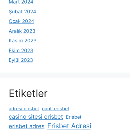
Mart 2024
Şubat 2024
Ocak 2024
Aralık 2023
Kasım 2023
Ekim 2023
Eylül 2023
Etiketler
adresi erisbet
canli erisbet
casino sitesi erisbet
Erisbet
Erisbet Adresi
erisbet adres