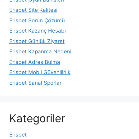
Erisbet Site Kalitesi
Erisbet Sorun Çözümü
Erisbet Kazanç Hesabı
Erisbet Günlük Ziyaret
Erisbet Kapanma Nedeni
Erisbet Adres Bulma
Erisbet Mobil Güvenilirlik
Erisbet Sanal Sporlar
Kategoriler
Erisbet