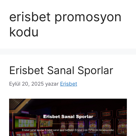
erisbet promosyon
kodu
Erisbet Sanal Sporlar
Eylül 20, 2025
yazar
Erisbet