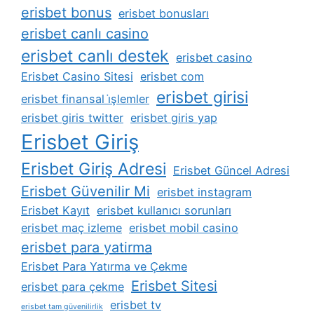
erisbet bonus
erisbet bonusları
erisbet canlı casino
erisbet canlı destek
erisbet casino
Erisbet Casino Sitesi
erisbet com
erisbet girisi
erisbet finansal i̇şlemler
erisbet giris twitter
erisbet giris yap
Erisbet Giriş
Erisbet Giriş Adresi
Erisbet Güncel Adresi
Erisbet Güvenilir Mi
erisbet instagram
Erisbet Kayıt
erisbet kullanıcı sorunları
erisbet maç izleme
erisbet mobil casino
erisbet para yatirma
Erisbet Para Yatırma ve Çekme
Erisbet Sitesi
erisbet para çekme
erisbet tv
erisbet tam güvenilirlik