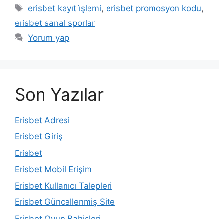
Etiketler
erisbet kayıt i̇şlemi
,
erisbet promosyon kodu
,
erisbet sanal sporlar
Yorum yap
Son Yazılar
Erisbet Adresi
Erisbet Giriş
Erisbet
Erisbet Mobil Erişim
Erisbet Kullanıcı Talepleri
Erisbet Güncellenmiş Site
Erisbet Oyun Bahisleri