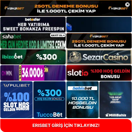
×
ERISBET GİRİŞ İÇİN TIKLAYINIZ!