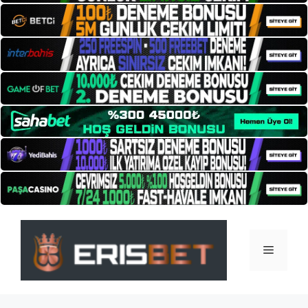
İçeriğe
atla
Menü