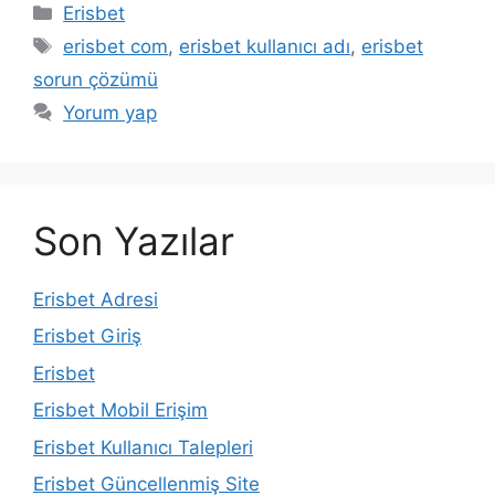
Kategoriler
Erisbet
Etiketler
erisbet com
,
erisbet kullanıcı adı
,
erisbet
sorun çözümü
Yorum yap
Son Yazılar
Erisbet Adresi
Erisbet Giriş
Erisbet
Erisbet Mobil Erişim
Erisbet Kullanıcı Talepleri
Erisbet Güncellenmiş Site