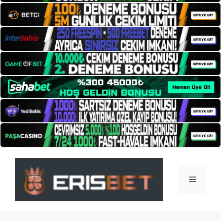
İçeriğe
atla
Menü