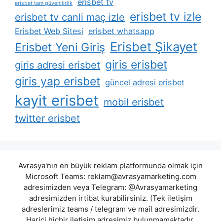
erisbet tv
erisbet tam güvenilirlik
erisbet tv izle
erisbet tv canli maç izle
Erisbet Web Sitesi
erisbet whatsapp
Erisbet Şikayet
Erisbet Yeni Giriş
giris erisbet
giris adresi erisbet
giris yap erisbet
güncel adresi erisbet
kayit erisbet
mobil erisbet
twitter erisbet
Avrasya'nın en büyük reklam platformunda olmak için
Microsoft Teams:
reklam@avrasyamarketing.com
adresimizden veya Telegram: @Avrasyamarketing
adresimizden irtibat kurabilirsiniz. (Tek iletişim
adreslerimiz teams / telegram ve mail adresimizdir.
Harici hiçbir iletişim adresimiz bulunmamaktadır.