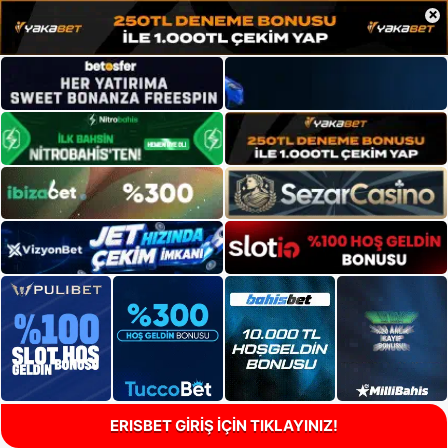
×
ERISBET GİRİŞ İÇİN TIKLAYINIZ!