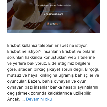
Erisbet kullanıcı talepleri Erisbet ne istiyor.
Erisbet ne istiyor? İnsanların Erisbet ve onların
sorunları hakkında konuştukları web sitelerine
ve yerlere bakıyoruz. Elde ettiğimiz bilgilere
göre, siteden birkaç şikayet sorun değil. Birçoğu
mutsuz ve hayal kırıklığına uğramış bahisçiler ve
oyuncular. Bazen, bahis oynayan ve oyun
oynayan bazı insanlar banka hesabı ayrıntılarını
değiştirmek zorunda kaldıklarında üzülebilir.
Ancak, …
Devamını oku