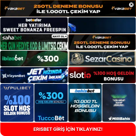
×
ERISBET GİRİŞ İÇİN TIKLAYINIZ!