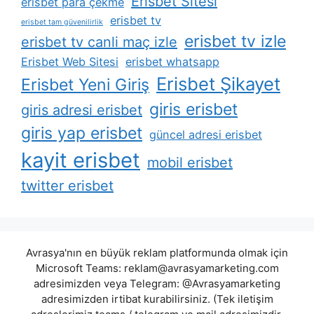
Erisbet Sitesi
erisbet para çekme
erisbet tv
erisbet tam güvenilirlik
erisbet tv izle
erisbet tv canli maç izle
Erisbet Web Sitesi
erisbet whatsapp
Erisbet Şikayet
Erisbet Yeni Giriş
giris erisbet
giris adresi erisbet
giris yap erisbet
güncel adresi erisbet
kayit erisbet
mobil erisbet
twitter erisbet
Avrasya'nın en büyük reklam platformunda olmak için
Microsoft Teams:
reklam@avrasyamarketing.com
adresimizden veya Telegram: @Avrasyamarketing
adresimizden irtibat kurabilirsiniz. (Tek iletişim