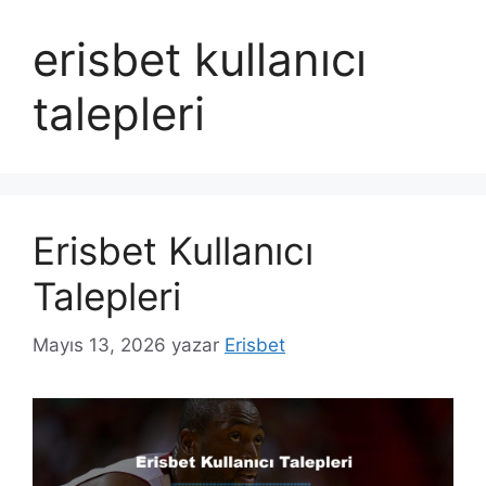
erisbet kullanıcı
talepleri
Erisbet Kullanıcı
Talepleri
Mayıs 13, 2026
yazar
Erisbet