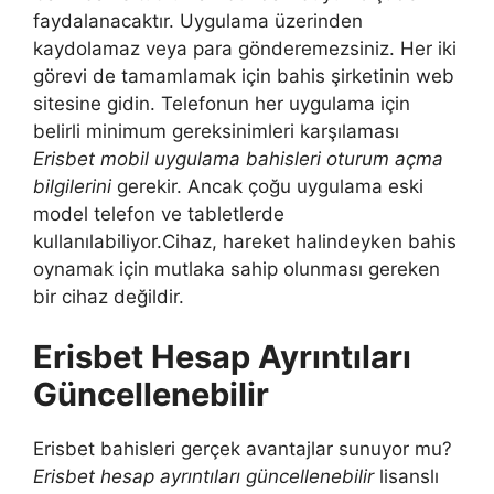
faydalanacaktır. Uygulama üzerinden
kaydolamaz veya para gönderemezsiniz. Her iki
görevi de tamamlamak için bahis şirketinin web
sitesine gidin. Telefonun her uygulama için
belirli minimum gereksinimleri karşılaması
Erisbet mobil uygulama bahisleri oturum açma
bilgilerini
gerekir. Ancak çoğu uygulama eski
model telefon ve tabletlerde
kullanılabiliyor.Cihaz, hareket halindeyken bahis
oynamak için mutlaka sahip olunması gereken
bir cihaz değildir.
Erisbet Hesap Ayrıntıları
Güncellenebilir
Erisbet bahisleri gerçek avantajlar sunuyor mu?
Erisbet hesap ayrıntıları güncellenebilir
lisanslı