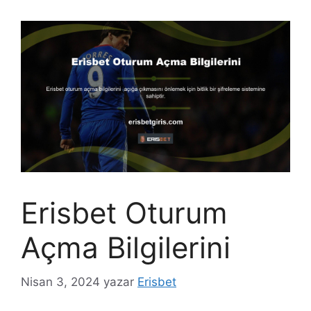
Erisbet Oturum
Açma Bilgilerini
Nisan 3, 2024
yazar
Erisbet