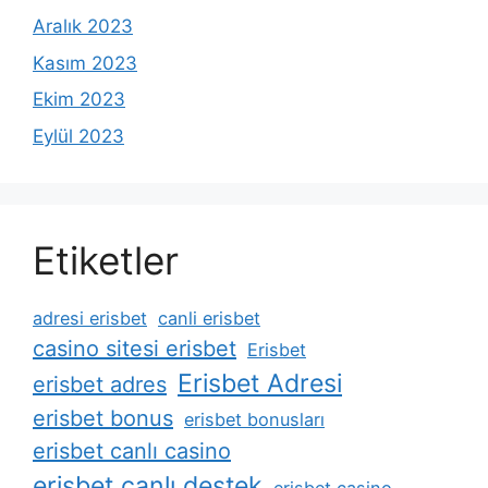
Aralık 2023
Kasım 2023
Ekim 2023
Eylül 2023
Etiketler
adresi erisbet
canli erisbet
casino sitesi erisbet
Erisbet
Erisbet Adresi
erisbet adres
erisbet bonus
erisbet bonusları
erisbet canlı casino
erisbet canlı destek
erisbet casino