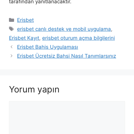
tarafından yanıtlanacaktır.
Kategoriler
Erisbet
Etiketler
erisbet canlı destek ve mobil uygulama
,
Erisbet Kayıt
,
erisbet oturum açma bilgilerini
Erisbet Bahis Uygulaması
Erisbet Ücretsiz Bahsi Nasıl Tanımlarsınız
Yorum yapın
Yorum