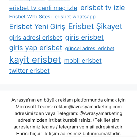
erisbet tv izle
erisbet tv canli maç izle
Erisbet Web Sitesi
erisbet whatsapp
Erisbet Şikayet
Erisbet Yeni Giriş
giris erisbet
giris adresi erisbet
giris yap erisbet
güncel adresi erisbet
kayit erisbet
mobil erisbet
twitter erisbet
Avrasya'nın en büyük reklam platformunda olmak için
Microsoft Teams:
reklam@avrasyamarketing.com
adresimizden veya Telegram: @Avrasyamarketing
adresimizden irtibat kurabilirsiniz. (Tek iletişim
adreslerimiz teams / telegram ve mail adresimizdir.
Harici hiçbir iletişim adresimiz bulunmamaktadır.