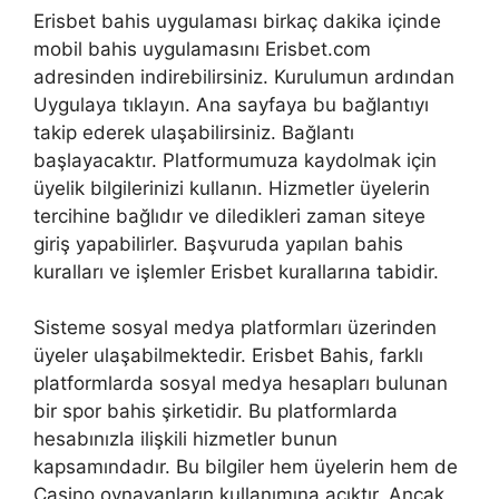
Erisbet bahis uygulaması birkaç dakika içinde
mobil bahis uygulamasını Erisbet.com
adresinden indirebilirsiniz. Kurulumun ardından
Uygulaya tıklayın. Ana sayfaya bu bağlantıyı
takip ederek ulaşabilirsiniz. Bağlantı
başlayacaktır. Platformumuza kaydolmak için
üyelik bilgilerinizi kullanın. Hizmetler üyelerin
tercihine bağlıdır ve diledikleri zaman siteye
giriş yapabilirler. Başvuruda yapılan bahis
kuralları ve işlemler Erisbet kurallarına tabidir.
Sisteme sosyal medya platformları üzerinden
üyeler ulaşabilmektedir. Erisbet Bahis, farklı
platformlarda sosyal medya hesapları bulunan
bir spor bahis şirketidir. Bu platformlarda
hesabınızla ilişkili hizmetler bunun
kapsamındadır. Bu bilgiler hem üyelerin hem de
Casino oynayanların kullanımına açıktır. Ancak