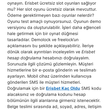
oynayın. Erisbet ücretsiz slot oyunları sağlıyor
mu? Her slot oyunu ücretsiz olarak mevcuttur.
Ödeme gerektirmeyen bazı oyunlar nelerdir?
Oyunu test amaçlı oynuyorsunuz. Oyunun demo
versiyonu da oluşturulabilir. İşleri daha eğlenceli
hale getirmek için bir oynat düğmesi
tasarladılar. Demolock ve freelock’un
açıklamasını bu şekilde açıklayabiliriz. İleriye
dönük olarak ayrıntıları inceleyelim ve
Erisbet
hesap doğrulama
hesabınızı doğrulayalım.
Sorunuzla ilgili çözümü gözlemleyin. Müşteri
hizmetlerine bir e-posta gönderin ve teslimatı
ayarlayın. Mobil cihaz üzerinden kullanıcıya
gönderilen SMS ile müşteri hizmetleri.
Doğrulamak için bir
Erisbet Kaç Oldu
SMS kodu
alacaksınız ve doğrulama kodunu hesap
bölümünün ilgili alanlarına girmeniz istenecektir.
Belge teslimi sırasında ad, soyad, adres, iletişim