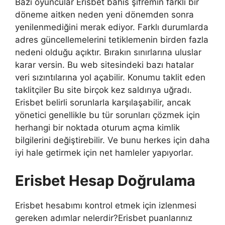
Bazı oyuncular Erisbet bahis şifremin farklı bir
döneme aitken neden yeni dönemden sonra
yenilenmediğini merak ediyor. Farklı durumlarda
adres güncellemelerini tetiklemenin birden fazla
nedeni olduğu açıktır. Bırakın sınırlarına uluslar
karar versin. Bu web sitesindeki bazı hatalar
veri sızıntılarına yol açabilir. Konumu taklit eden
taklitçiler Bu site birçok kez saldırıya uğradı.
Erisbet belirli sorunlarla karşılaşabilir, ancak
yönetici genellikle bu tür sorunları çözmek için
herhangi bir noktada oturum açma kimlik
bilgilerini değiştirebilir. Ve bunu herkes için daha
iyi hale getirmek için net hamleler yapıyorlar.
Erisbet Hesap Doğrulama
Erisbet hesabımı kontrol etmek için izlenmesi
gereken adımlar nelerdir?Erisbet puanlarınız