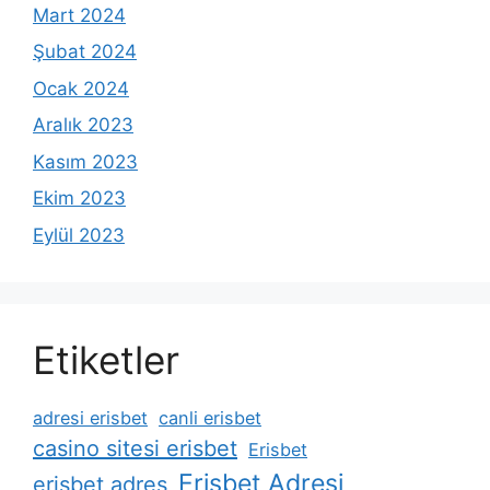
Mart 2024
Şubat 2024
Ocak 2024
Aralık 2023
Kasım 2023
Ekim 2023
Eylül 2023
Etiketler
adresi erisbet
canli erisbet
casino sitesi erisbet
Erisbet
Erisbet Adresi
erisbet adres