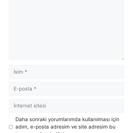
İsim
E-
posta
İnternet
sitesi
Daha sonraki yorumlarımda kullanılması için
adım, e-posta adresim ve site adresim bu