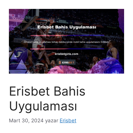
Erisbet Bahis
Uygulaması
Mart 30, 2024
yazar
Erisbet