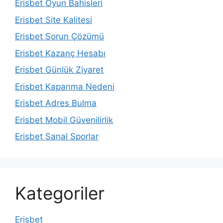
Erisbet Oyun Bahisleri
Erisbet Site Kalitesi
Erisbet Sorun Çözümü
Erisbet Kazanç Hesabı
Erisbet Günlük Ziyaret
Erisbet Kapanma Nedeni
Erisbet Adres Bulma
Erisbet Mobil Güvenilirlik
Erisbet Sanal Sporlar
Kategoriler
Erisbet