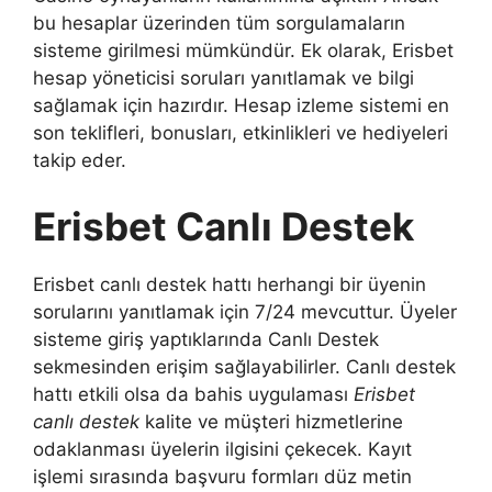
bu hesaplar üzerinden tüm sorgulamaların
sisteme girilmesi mümkündür. Ek olarak, Erisbet
hesap yöneticisi soruları yanıtlamak ve bilgi
sağlamak için hazırdır. Hesap izleme sistemi en
son teklifleri, bonusları, etkinlikleri ve hediyeleri
takip eder.
Erisbet Canlı Destek
Erisbet canlı destek hattı herhangi bir üyenin
sorularını yanıtlamak için 7/24 mevcuttur. Üyeler
sisteme giriş yaptıklarında Canlı Destek
sekmesinden erişim sağlayabilirler. Canlı destek
hattı etkili olsa da bahis uygulaması
Erisbet
canlı destek
kalite ve müşteri hizmetlerine
odaklanması üyelerin ilgisini çekecek. Kayıt
işlemi sırasında başvuru formları düz metin