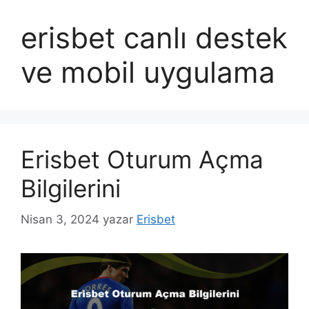
erisbet canlı destek
ve mobil uygulama
Erisbet Oturum Açma
Bilgilerini
Nisan 3, 2024
yazar
Erisbet