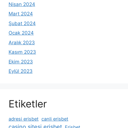
Nisan 2024
Mart 2024
Şubat 2024
Ocak 2024
Aralık 2023
Kasım 2023
Ekim 2023
Eylül 2023
Etiketler
adresi erisbet
canli erisbet
casino sitesi erisbet
Erisbet