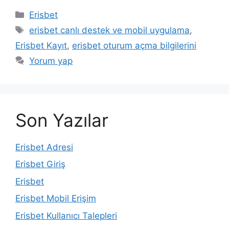
Kategoriler
Erisbet
Etiketler
erisbet canlı destek ve mobil uygulama
,
Erisbet Kayıt
,
erisbet oturum açma bilgilerini
Yorum yap
Son Yazılar
Erisbet Adresi
Erisbet Giriş
Erisbet
Erisbet Mobil Erişim
Erisbet Kullanıcı Talepleri