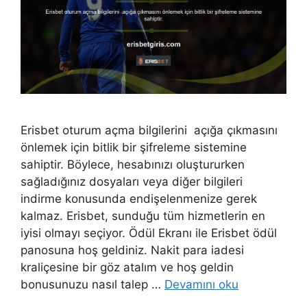
Erisbet oturum açma bilgilerini açığa çıkmasını
önlemek için bitlik bir şifreleme sistemine
sahiptir. Böylece, hesabınızı oluştururken
sağladığınız dosyaları veya diğer bilgileri
indirme konusunda endişelenmenize gerek
kalmaz. Erisbet, sunduğu tüm hizmetlerin en
iyisi olmayı seçiyor. Ödül Ekranı ile Erisbet ödül
panosuna hoş geldiniz. Nakit para iadesi
kraliçesine bir göz atalım ve hoş geldin
bonusunuzu nasıl talep …
Devamını oku