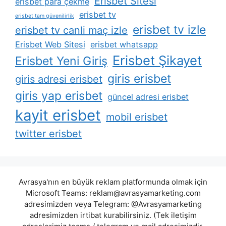
Erisbet Sitesi
erisbet para çekme
erisbet tv
erisbet tam güvenilirlik
erisbet tv izle
erisbet tv canli maç izle
Erisbet Web Sitesi
erisbet whatsapp
Erisbet Şikayet
Erisbet Yeni Giriş
giris erisbet
giris adresi erisbet
giris yap erisbet
güncel adresi erisbet
kayit erisbet
mobil erisbet
twitter erisbet
Avrasya'nın en büyük reklam platformunda olmak için
Microsoft Teams:
reklam@avrasyamarketing.com
adresimizden veya Telegram: @Avrasyamarketing
adresimizden irtibat kurabilirsiniz. (Tek iletişim