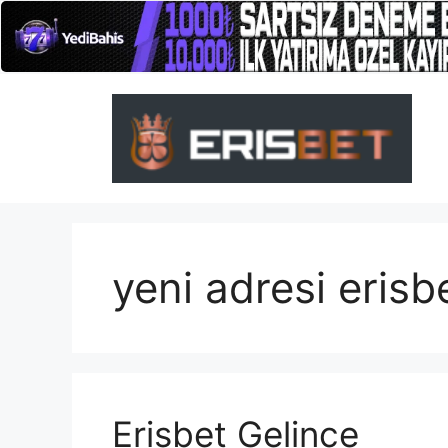
İçeriğe
atla
yeni adresi erisb
Erisbet Gelince