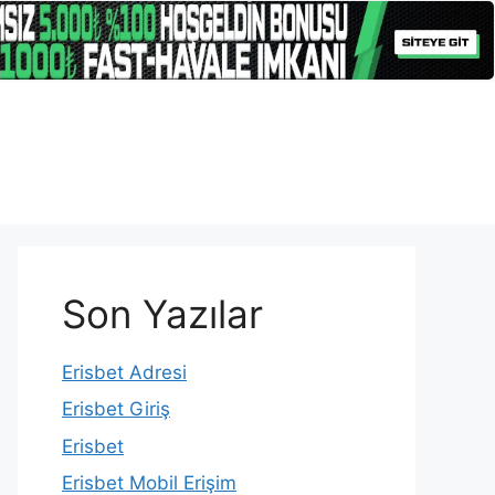
Son Yazılar
Erisbet Adresi
Erisbet Giriş
Erisbet
Erisbet Mobil Erişim