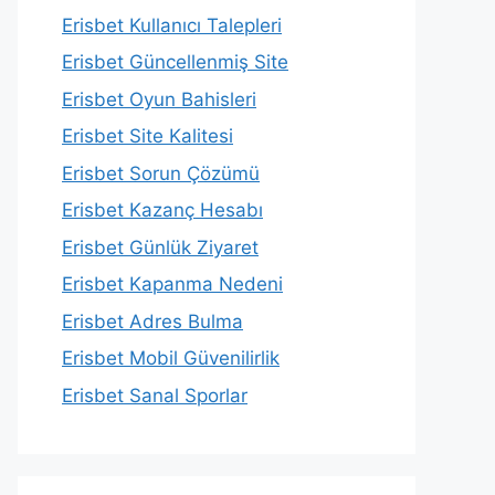
Erisbet Kullanıcı Talepleri
Erisbet Güncellenmiş Site
Erisbet Oyun Bahisleri
Erisbet Site Kalitesi
Erisbet Sorun Çözümü
Erisbet Kazanç Hesabı
Erisbet Günlük Ziyaret
Erisbet Kapanma Nedeni
Erisbet Adres Bulma
Erisbet Mobil Güvenilirlik
Erisbet Sanal Sporlar