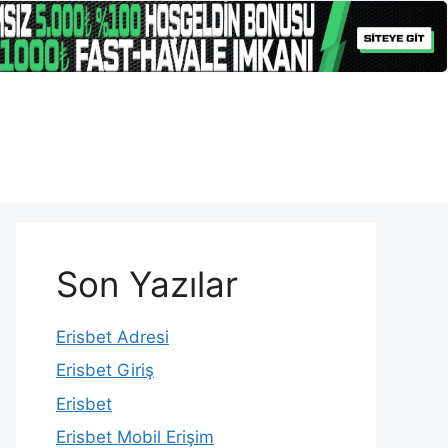
Son Yazılar
Erisbet Adresi
Erisbet Giriş
Erisbet
Erisbet Mobil Erişim