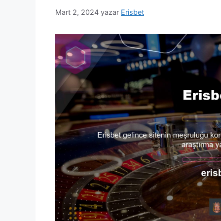
Mart 2, 2024
yazar
Erisbet