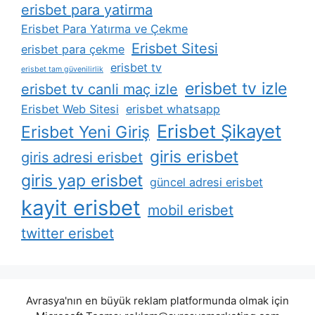
erisbet para yatirma
Erisbet Para Yatırma ve Çekme
Erisbet Sitesi
erisbet para çekme
erisbet tv
erisbet tam güvenilirlik
erisbet tv izle
erisbet tv canli maç izle
Erisbet Web Sitesi
erisbet whatsapp
Erisbet Şikayet
Erisbet Yeni Giriş
giris erisbet
giris adresi erisbet
giris yap erisbet
güncel adresi erisbet
kayit erisbet
mobil erisbet
twitter erisbet
Avrasya'nın en büyük reklam platformunda olmak için