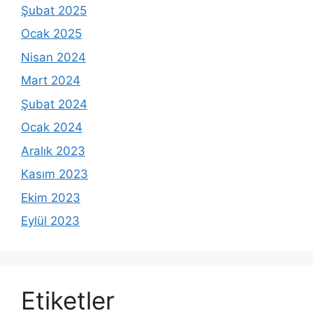
Şubat 2025
Ocak 2025
Nisan 2024
Mart 2024
Şubat 2024
Ocak 2024
Aralık 2023
Kasım 2023
Ekim 2023
Eylül 2023
Etiketler