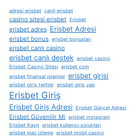
adresi erisbet
canli erisbet
casino sitesi erisbet
Erisbet
Erisbet Adresi
erisbet adres
erisbet bonus
erisbet bonusları
erisbet canlı casino
erisbet canlı destek
erisbet casino
Erisbet Casino Sitesi
erisbet com
erisbet girisi
erisbet finansal i̇şlemler
erisbet giris twitter
erisbet giris yap
Erisbet Giriş
Erisbet Giriş Adresi
Erisbet Güncel Adresi
Erisbet Güvenilir Mi
erisbet instagram
Erisbet Kayıt
erisbet kullanıcı sorunları
erisbet maç izleme
erisbet mobil casino