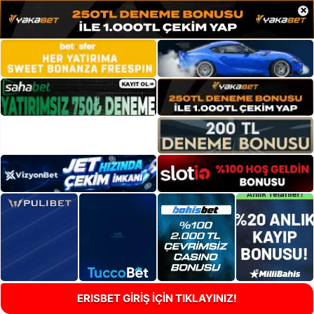
×
ERISBET GİRİŞ İÇİN TIKLAYINIZ!