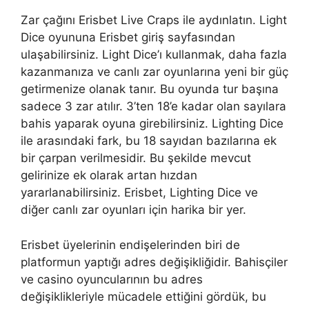
Zar çağını Erisbet Live Craps ile aydınlatın. Light
Dice oyununa Erisbet giriş sayfasından
ulaşabilirsiniz. Light Dice’ı kullanmak, daha fazla
kazanmanıza ve canlı zar oyunlarına yeni bir güç
getirmenize olanak tanır. Bu oyunda tur başına
sadece 3 zar atılır. 3’ten 18’e kadar olan sayılara
bahis yaparak oyuna girebilirsiniz. Lighting Dice
ile arasındaki fark, bu 18 sayıdan bazılarına ek
bir çarpan verilmesidir. Bu şekilde mevcut
gelirinize ek olarak artan hızdan
yararlanabilirsiniz. Erisbet, Lighting Dice ve
diğer canlı zar oyunları için harika bir yer.
Erisbet üyelerinin endişelerinden biri de
platformun yaptığı adres değişikliğidir. Bahisçiler
ve casino oyuncularının bu adres
değişiklikleriyle mücadele ettiğini gördük, bu