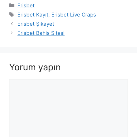
Kategoriler
Erisbet
Etiketler
Erisbet Kayıt
,
Erisbet Live Craps
Erisbet Şikayet
Erisbet Bahis Sitesi
Yorum yapın
Yorum