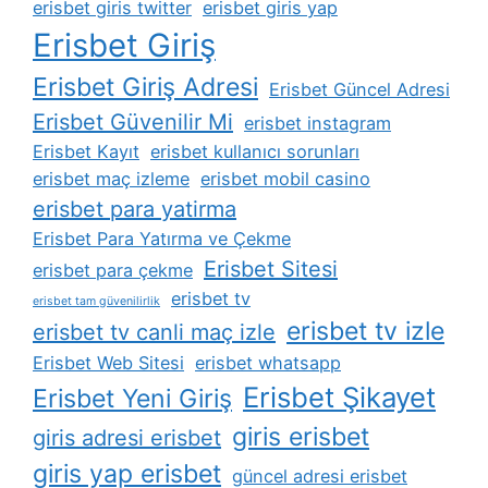
erisbet giris twitter
erisbet giris yap
Erisbet Giriş
Erisbet Giriş Adresi
Erisbet Güncel Adresi
Erisbet Güvenilir Mi
erisbet instagram
Erisbet Kayıt
erisbet kullanıcı sorunları
erisbet maç izleme
erisbet mobil casino
erisbet para yatirma
Erisbet Para Yatırma ve Çekme
Erisbet Sitesi
erisbet para çekme
erisbet tv
erisbet tam güvenilirlik
erisbet tv izle
erisbet tv canli maç izle
Erisbet Web Sitesi
erisbet whatsapp
Erisbet Şikayet
Erisbet Yeni Giriş
giris erisbet
giris adresi erisbet
giris yap erisbet
güncel adresi erisbet