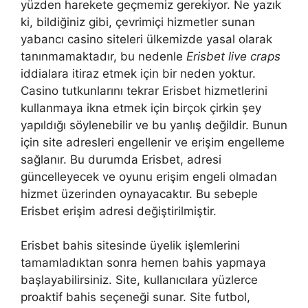
yüzden harekete geçmemiz gerekiyor. Ne yazık
ki, bildiğiniz gibi, çevrimiçi hizmetler sunan
yabancı casino siteleri ülkemizde yasal olarak
tanınmamaktadır, bu nedenle
Erisbet live craps
iddialara itiraz etmek için bir neden yoktur.
Casino tutkunlarını tekrar Erisbet hizmetlerini
kullanmaya ikna etmek için birçok çirkin şey
yapıldığı söylenebilir ve bu yanlış değildir. Bunun
için site adresleri engellenir ve erişim engelleme
sağlanır. Bu durumda Erisbet, adresi
güncelleyecek ve oyunu erişim engeli olmadan
hizmet üzerinden oynayacaktır. Bu sebeple
Erisbet erişim adresi değiştirilmiştir.
Erisbet bahis sitesinde üyelik işlemlerini
tamamladıktan sonra hemen bahis yapmaya
başlayabilirsiniz. Site, kullanıcılara yüzlerce
proaktif bahis seçeneği sunar. Site futbol,