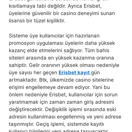
kısıtlamaya tabi değildir. Ayrıca Erisbet,
üyelerine güvenilir bir casino deneyimi sunan
lisanslı bir tüzel kişiliktir.
Sisteme üye kullanıcılar için hazırlanan
promosyon uygulaması üyelerin daha yüksek
kazanç elde etmelerini sağlıyor. Tüm bahis
siteleri arasında en yüksek kazanma oranına
sahiptir. Gelir oranının yüksek olması nedeniyle
üye sayısı her geçen
Erisbet kayıt
gün
artmaktadır. Btk, ülkemizde casino sitelerine
erişimi engellemeye devam ediyor. Yani bu
önlem nedeniyle Erisbet, kullanıcılar için sorun
yaratmamak için zaman zaman giriş adresini
değiştirecektir. Değişiklik işlemi sırasında eski
adresin kullanılması engellenmiş ve yeni adrese
taşınmıştır. Geçiş işlemi, sistemde kayıtlı
kullanıcı bilgilerini yeni adrese taşıyacaktır.