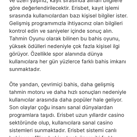
ve üzeri yaşınız, kayıt sırasında alınan bilgilere
göre değerlendirilecektir. Erisbet, kayıt işlemi
sırasında kullanıcılardan bazı kişisel bilgiler ister.
Gelişmiş programımızla ihtiyacınız olan bilgileri
kontrol edin ve saniyeler içinde sonuç alın.
Tahmin Oyunu olarak bilinen bu bahis oyunu,
yüksek ödülleri nedeniyle çok fazla kişisel ilgi
görüyor. Özellikle spor alanında dünya
kullanıcılara her gün yüzlerce farklı bahis imkanı
sunmaktadır.
Öte yandan, çevrimiçi bahis, daha gelişmiş
tahmin motoru ve daha hızlı sonuçları nedeniyle
kullanıcılar arasında daha popüler hale geliyor.
Son olaylar çoğu insanı sanal dünyalardan
programlara taşıdı. Erisbet uzun yıllardır casino
sektöründe olup, kullanıcılara sanal casino
sistemleri sunmaktadır. Erisbet sistemi canlı