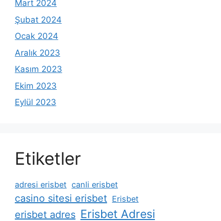
Mart 2024
Şubat 2024
Ocak 2024
Aralık 2023
Kasım 2023
Ekim 2023
Eylül 2023
Etiketler
adresi erisbet
canli erisbet
casino sitesi erisbet
Erisbet
Erisbet Adresi
erisbet adres