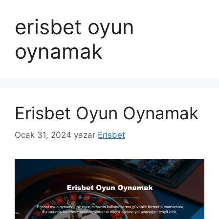
erisbet oyun
oynamak
Erisbet Oyun Oynamak
Ocak 31, 2024
yazar
Erisbet