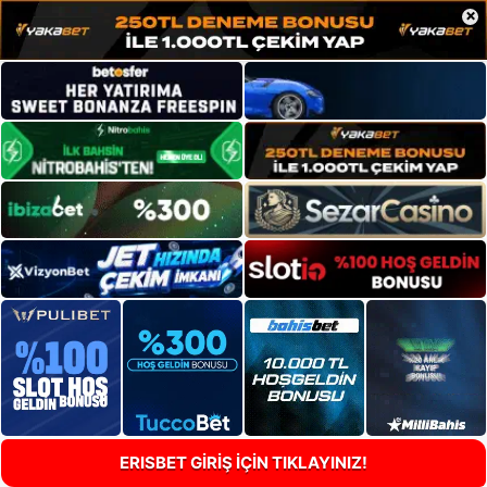
×
ERISBET GİRİŞ İÇİN TIKLAYINIZ!