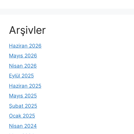
Arşivler
Haziran 2026
Mayıs 2026
Nisan 2026
Eylül 2025
Haziran 2025
Mayıs 2025
Şubat 2025
Ocak 2025
Nisan 2024