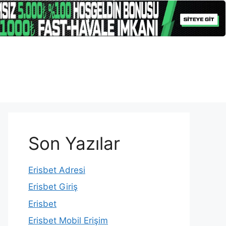
Son Yazılar
Erisbet Adresi
Erisbet Giriş
Erisbet
Erisbet Mobil Erişim