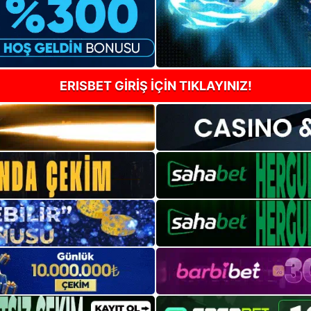
ERISBET GİRİŞ İÇİN TIKLAYINIZ!