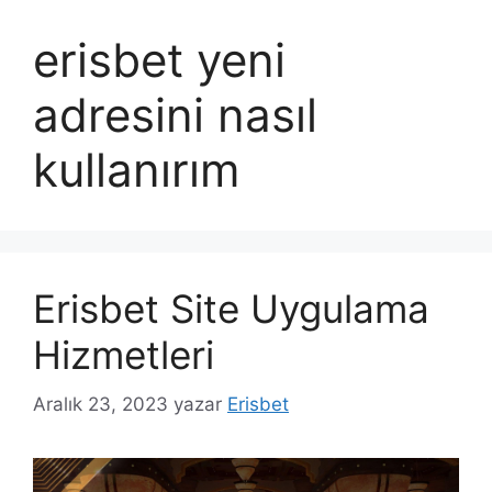
erisbet yeni
adresini nasıl
kullanırım
Erisbet Site Uygulama
Hizmetleri
Aralık 23, 2023
yazar
Erisbet