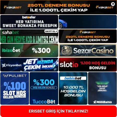
×
ERISBET GİRİŞ İÇİN TIKLAYINIZ!