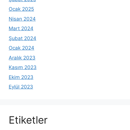
Ocak 2025
Nisan 2024
Mart 2024
Şubat 2024
Ocak 2024
Aralık 2023
Kasım 2023
Ekim 2023
Eylül 2023
Etiketler