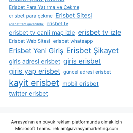
Erisbet Para Yatırma ve Çekme
Erisbet Sitesi
erisbet para çekme
erisbet tv
erisbet tam güvenilirlik
erisbet tv izle
erisbet tv canli maç izle
Erisbet Web Sitesi
erisbet whatsapp
Erisbet Şikayet
Erisbet Yeni Giriş
giris erisbet
giris adresi erisbet
giris yap erisbet
güncel adresi erisbet
kayit erisbet
mobil erisbet
twitter erisbet
Avrasya'nın en büyük reklam platformunda olmak için
Microsoft Teams:
reklam@avrasyamarketing.com