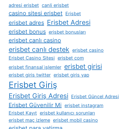
adresi erisbet
canli erisbet
casino sitesi erisbet
Erisbet
Erisbet Adresi
erisbet adres
erisbet bonus
erisbet bonusları
erisbet canlı casino
erisbet canlı destek
erisbet casino
Erisbet Casino Sitesi
erisbet com
erisbet girisi
erisbet finansal i̇şlemler
erisbet giris twitter
erisbet giris yap
Erisbet Giriş
Erisbet Giriş Adresi
Erisbet Güncel Adresi
Erisbet Güvenilir Mi
erisbet instagram
Erisbet Kayıt
erisbet kullanıcı sorunları
erisbet maç izleme
erisbet mobil casino
erisbet para yatirma