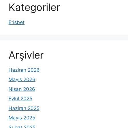
Kategoriler
Erisbet
Arşivler
Haziran 2026
Mayıs 2026
Nisan 2026
Eylül 2025
Haziran 2025
Mayıs 2025
Şubat 2025