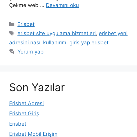
Çekme web …
Devamını oku
Kategoriler
Erisbet
Etiketler
erisbet site uygulama hizmetleri
,
erisbet yeni
adresini nasıl kullanırım
,
giris yap erisbet
Yorum yap
Son Yazılar
Erisbet Adresi
Erisbet Giriş
Erisbet
Erisbet Mobil Erişim