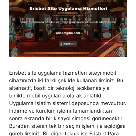
Erisbet site uygulama hizmetleri siteyi mobil
cihazınızda iki farklı şekilde kullanabilirsiniz. Bu
alternatif, basit bir teknoloji açıklamasıyla
birlikte mobil uygulama olarak anlatıldı.
Uygulama işletim sistemi deposunda mevcuttur.
İndirme ve kurulum işlemi tamamlandıktan
sonra ekranda bir kısayol simgesi görünecektir.
Buradan sitenin tek bir seçim işlemi ile açıldığını
görebilirsiniz. Bir diğer teknik ise Erisbet Para