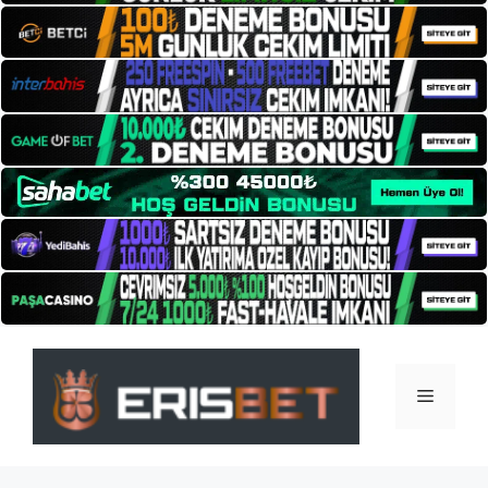
İçeriğe
atla
Menü