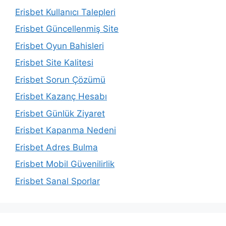
Erisbet Kullanıcı Talepleri
Erisbet Güncellenmiş Site
Erisbet Oyun Bahisleri
Erisbet Site Kalitesi
Erisbet Sorun Çözümü
Erisbet Kazanç Hesabı
Erisbet Günlük Ziyaret
Erisbet Kapanma Nedeni
Erisbet Adres Bulma
Erisbet Mobil Güvenilirlik
Erisbet Sanal Sporlar