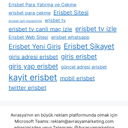
Erisbet Para Yatırma ve Çekme
Erisbet Sitesi
erisbet para çekme
erisbet tv
erisbet tam güvenilirlik
erisbet tv izle
erisbet tv canli maç izle
Erisbet Web Sitesi
erisbet whatsapp
Erisbet Şikayet
Erisbet Yeni Giriş
giris erisbet
giris adresi erisbet
giris yap erisbet
güncel adresi erisbet
kayit erisbet
mobil erisbet
twitter erisbet
Avrasya'nın en büyük reklam platformunda olmak için
Microsoft Teams:
reklam@avrasyamarketing.com
adresimizden veya Telegram: @Avrasyamarketing