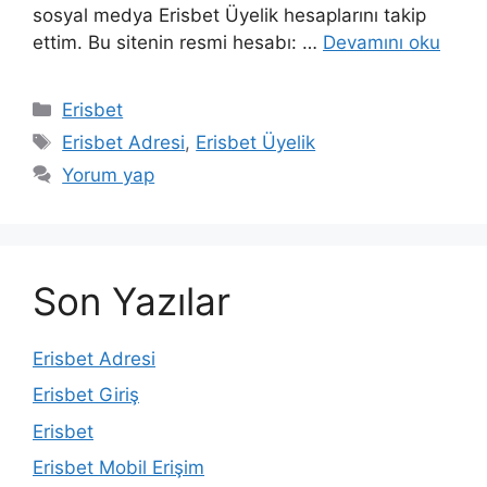
sosyal medya Erisbet Üyelik hesaplarını takip
ettim. Bu sitenin resmi hesabı: …
Devamını oku
Kategoriler
Erisbet
Etiketler
Erisbet Adresi
,
Erisbet Üyelik
Yorum yap
Son Yazılar
Erisbet Adresi
Erisbet Giriş
Erisbet
Erisbet Mobil Erişim