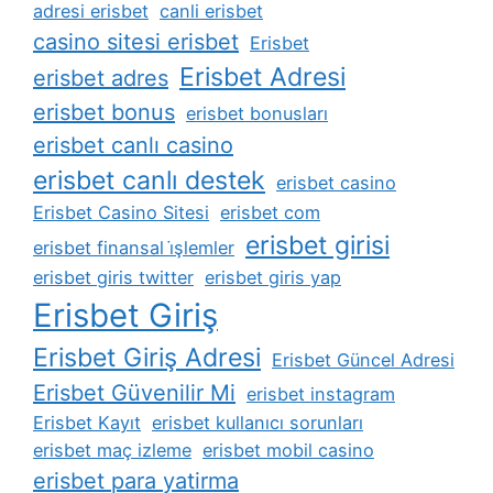
adresi erisbet
canli erisbet
casino sitesi erisbet
Erisbet
Erisbet Adresi
erisbet adres
erisbet bonus
erisbet bonusları
erisbet canlı casino
erisbet canlı destek
erisbet casino
Erisbet Casino Sitesi
erisbet com
erisbet girisi
erisbet finansal i̇şlemler
erisbet giris twitter
erisbet giris yap
Erisbet Giriş
Erisbet Giriş Adresi
Erisbet Güncel Adresi
Erisbet Güvenilir Mi
erisbet instagram
Erisbet Kayıt
erisbet kullanıcı sorunları
erisbet maç izleme
erisbet mobil casino
erisbet para yatirma