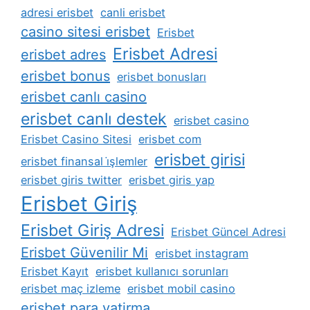
adresi erisbet
canli erisbet
casino sitesi erisbet
Erisbet
Erisbet Adresi
erisbet adres
erisbet bonus
erisbet bonusları
erisbet canlı casino
erisbet canlı destek
erisbet casino
Erisbet Casino Sitesi
erisbet com
erisbet girisi
erisbet finansal i̇şlemler
erisbet giris twitter
erisbet giris yap
Erisbet Giriş
Erisbet Giriş Adresi
Erisbet Güncel Adresi
Erisbet Güvenilir Mi
erisbet instagram
Erisbet Kayıt
erisbet kullanıcı sorunları
erisbet maç izleme
erisbet mobil casino
erisbet para yatirma