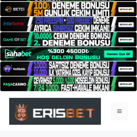
İçeriğe
atla
Menü