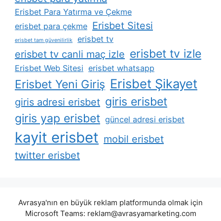
Erisbet Para Yatırma ve Çekme
Erisbet Sitesi
erisbet para çekme
erisbet tv
erisbet tam güvenilirlik
erisbet tv izle
erisbet tv canli maç izle
Erisbet Web Sitesi
erisbet whatsapp
Erisbet Şikayet
Erisbet Yeni Giriş
giris erisbet
giris adresi erisbet
giris yap erisbet
güncel adresi erisbet
kayit erisbet
mobil erisbet
twitter erisbet
Avrasya'nın en büyük reklam platformunda olmak için
Microsoft Teams:
reklam@avrasyamarketing.com