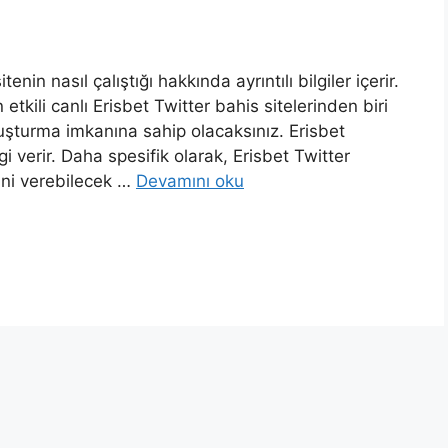
enin nasıl çalıştığı hakkında ayrıntılı bilgiler içerir.
etkili canlı Erisbet Twitter bahis sitelerinden biri
luşturma imkanına sahip olacaksınız. Erisbet
i verir. Daha spesifik olarak, Erisbet Twitter
ini verebilecek …
Devamını oku