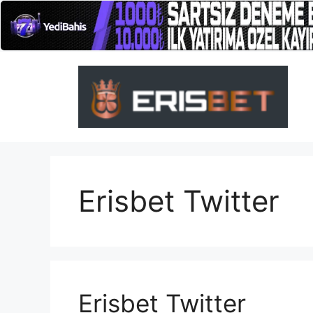
İçeriğe
atla
Erisbet Twitter
Erisbet Twitter