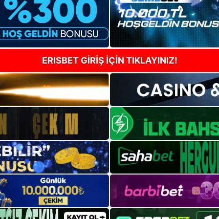
ERISBET GİRİŞ İÇİN TIKLAYINIZ!