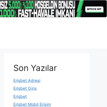
Son Yazılar
Erisbet Adresi
Erisbet Giriş
Erisbet
Erisbet Mobil Erişim