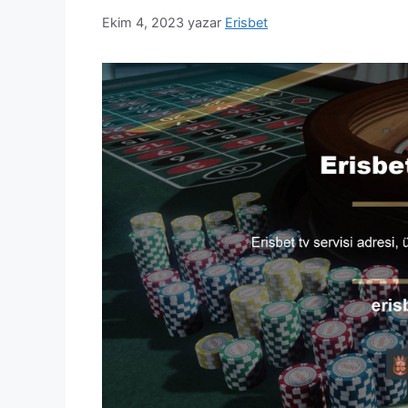
Ekim 4, 2023
yazar
Erisbet