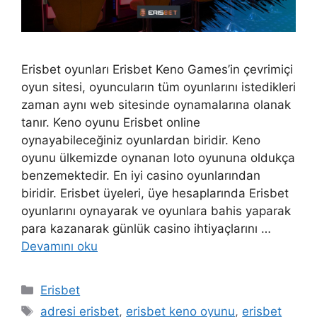
Erisbet oyunları Erisbet Keno Games’in çevrimiçi
oyun sitesi, oyuncuların tüm oyunlarını istedikleri
zaman aynı web sitesinde oynamalarına olanak
tanır. Keno oyunu Erisbet online
oynayabileceğiniz oyunlardan biridir. Keno
oyunu ülkemizde oynanan loto oyununa oldukça
benzemektedir. En iyi casino oyunlarından
biridir. Erisbet üyeleri, üye hesaplarında Erisbet
oyunlarını oynayarak ve oyunlara bahis yaparak
para kazanarak günlük casino ihtiyaçlarını …
Devamını oku
Kategoriler
Erisbet
Etiketler
adresi erisbet
,
erisbet keno oyunu
,
erisbet