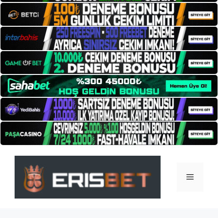
İçeriğe
atla
Menü