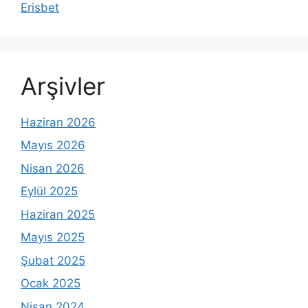
Erisbet
Arşivler
Haziran 2026
Mayıs 2026
Nisan 2026
Eylül 2025
Haziran 2025
Mayıs 2025
Şubat 2025
Ocak 2025
Nisan 2024