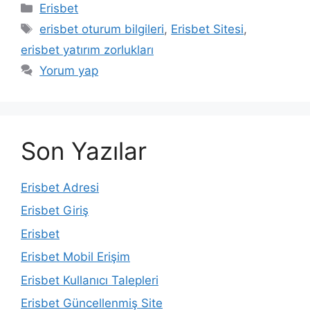
Kategoriler
Erisbet
Etiketler
erisbet oturum bilgileri
,
Erisbet Sitesi
,
erisbet yatırım zorlukları
Yorum yap
Son Yazılar
Erisbet Adresi
Erisbet Giriş
Erisbet
Erisbet Mobil Erişim
Erisbet Kullanıcı Talepleri
Erisbet Güncellenmiş Site