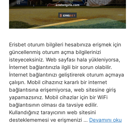
Erisbet oturum bilgileri hesabınıza erişmek için
güncellenmiş oturum açma bilgilerinizi
isteyeceksiniz. Web sayfası hala yükleniyorsa,
İnternet bağlantınızla ilgili bir sorun olabilir.
İnternet bağlantınızı geliştirerek oturum açmaya
çalışın. Mobil cihazınız kararlı bir internet
bağlantısına erişemiyorsa, web sitesine giriş
yapamazsınız. Mobil cihazlar için bir WiFi
bağlantısının olması da tavsiye edilir.
Kullandığınız tarayıcının web sitesini
desteklememesi ve erişmenizi …
Devamını oku