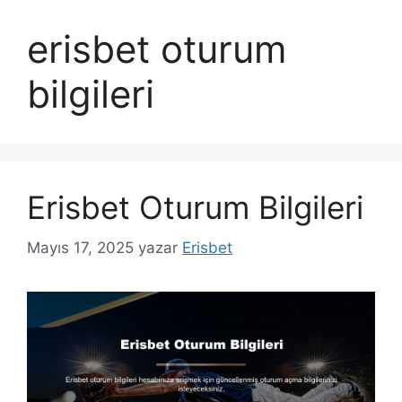
erisbet oturum
bilgileri
Erisbet Oturum Bilgileri
Mayıs 17, 2025
yazar
Erisbet