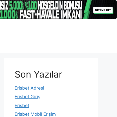
Son Yazılar
Erisbet Adresi
Erisbet Giriş
Erisbet
Erisbet Mobil Erişim