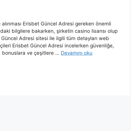
te alınması Erisbet Güncel Adresi gereken önemli
daki bilgilere bakarken, şirketin casino lisansı olup
 Güncel Adresi sitesi ile ilgili tüm detayları web
çileri Erisbet Güncel Adresi incelerken güvenliğe,
, bonuslara ve çeşitlere …
Devamını oku