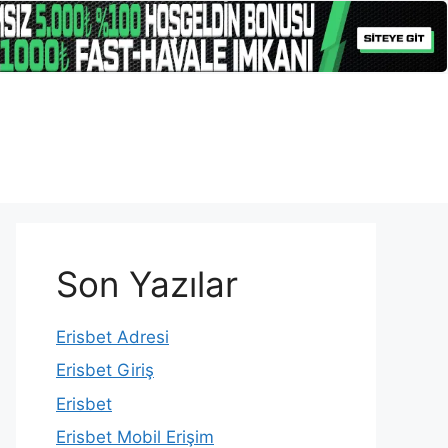
Son Yazılar
Erisbet Adresi
Erisbet Giriş
Erisbet
Erisbet Mobil Erişim