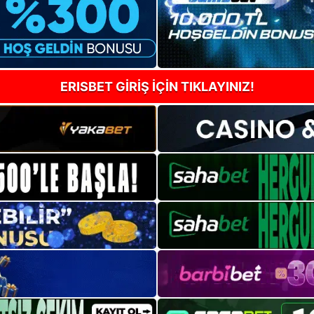
ERISBET GİRİŞ İÇİN TIKLAYINIZ!