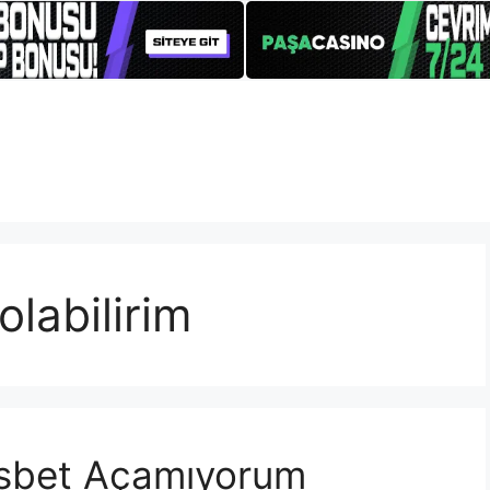
olabilirim
isbet Açamıyorum