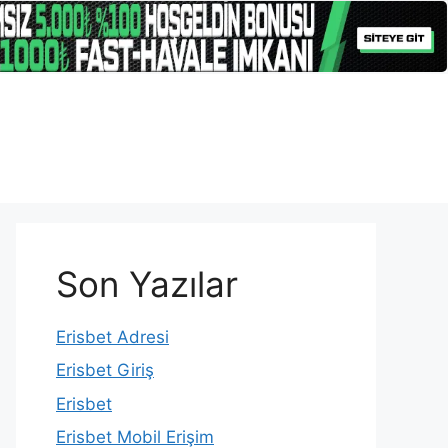
Son Yazılar
Erisbet Adresi
Erisbet Giriş
Erisbet
Erisbet Mobil Erişim