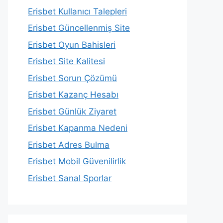
Erisbet Kullanıcı Talepleri
Erisbet Güncellenmiş Site
Erisbet Oyun Bahisleri
Erisbet Site Kalitesi
Erisbet Sorun Çözümü
Erisbet Kazanç Hesabı
Erisbet Günlük Ziyaret
Erisbet Kapanma Nedeni
Erisbet Adres Bulma
Erisbet Mobil Güvenilirlik
Erisbet Sanal Sporlar