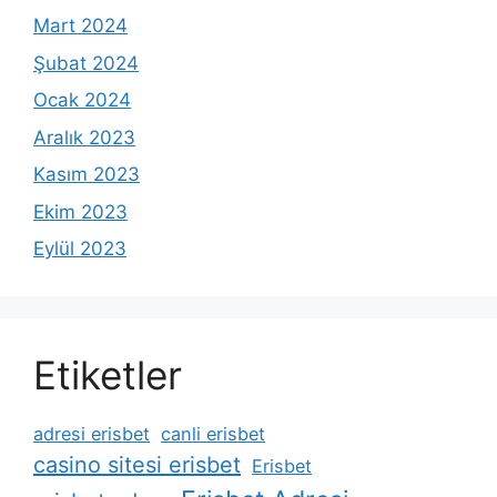
Mart 2024
Şubat 2024
Ocak 2024
Aralık 2023
Kasım 2023
Ekim 2023
Eylül 2023
Etiketler
adresi erisbet
canli erisbet
casino sitesi erisbet
Erisbet