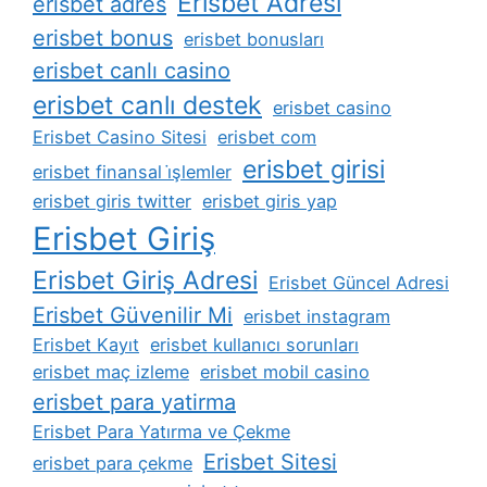
Erisbet Adresi
erisbet adres
erisbet bonus
erisbet bonusları
erisbet canlı casino
erisbet canlı destek
erisbet casino
Erisbet Casino Sitesi
erisbet com
erisbet girisi
erisbet finansal i̇şlemler
erisbet giris twitter
erisbet giris yap
Erisbet Giriş
Erisbet Giriş Adresi
Erisbet Güncel Adresi
Erisbet Güvenilir Mi
erisbet instagram
Erisbet Kayıt
erisbet kullanıcı sorunları
erisbet maç izleme
erisbet mobil casino
erisbet para yatirma
Erisbet Para Yatırma ve Çekme
Erisbet Sitesi
erisbet para çekme