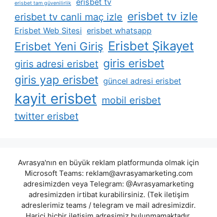
erisbet tv
erisbet tam güvenilirlik
erisbet tv izle
erisbet tv canli maç izle
Erisbet Web Sitesi
erisbet whatsapp
Erisbet Şikayet
Erisbet Yeni Giriş
giris erisbet
giris adresi erisbet
giris yap erisbet
güncel adresi erisbet
kayit erisbet
mobil erisbet
twitter erisbet
Avrasya'nın en büyük reklam platformunda olmak için
Microsoft Teams:
reklam@avrasyamarketing.com
adresimizden veya Telegram: @Avrasyamarketing
adresimizden irtibat kurabilirsiniz. (Tek iletişim
adreslerimiz teams / telegram ve mail adresimizdir.
Harici hiçbir iletişim adresimiz bulunmamaktadır.