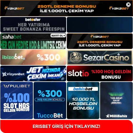
×
ERISBET GİRİŞ İÇİN TIKLAYINIZ!