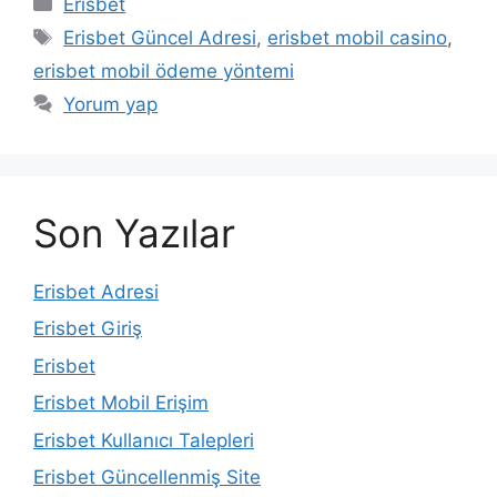
Erisbet
Etiketler
Erisbet Güncel Adresi
,
erisbet mobil casino
,
erisbet mobil ödeme yöntemi
Yorum yap
Son Yazılar
Erisbet Adresi
Erisbet Giriş
Erisbet
Erisbet Mobil Erişim
Erisbet Kullanıcı Talepleri
Erisbet Güncellenmiş Site