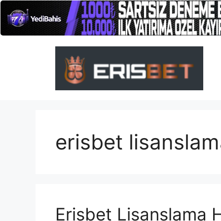
İçeriğe
atla
erisbet lisanslam
Erisbet Lisanslama 