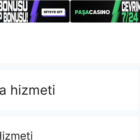
a hizmeti
Hizmeti