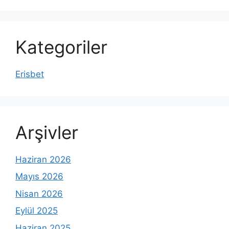
Kategoriler
Erisbet
Arşivler
Haziran 2026
Mayıs 2026
Nisan 2026
Eylül 2025
Haziran 2025