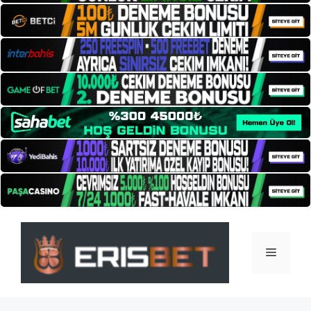
İçeriğe
atla
Menü