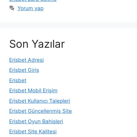
Yorum yap
Son Yazılar
Erisbet Adresi
Erisbet Giriş
Erisbet
Erisbet Mobil Erişim
Erisbet Kullanıcı Talepleri
Erisbet Güncellenmiş Site
Erisbet Oyun Bahisleri
Erisbet Site Kalitesi