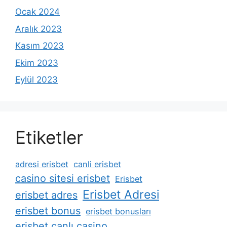
Ocak 2024
Aralık 2023
Kasım 2023
Ekim 2023
Eylül 2023
Etiketler
adresi erisbet
canli erisbet
casino sitesi erisbet
Erisbet
Erisbet Adresi
erisbet adres
erisbet bonus
erisbet bonusları
erisbet canlı casino