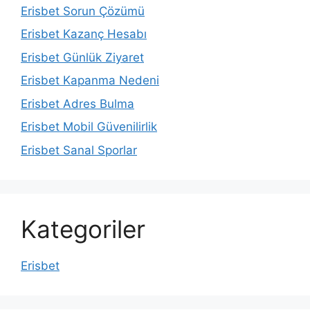
Erisbet Sorun Çözümü
Erisbet Kazanç Hesabı
Erisbet Günlük Ziyaret
Erisbet Kapanma Nedeni
Erisbet Adres Bulma
Erisbet Mobil Güvenilirlik
Erisbet Sanal Sporlar
Kategoriler
Erisbet