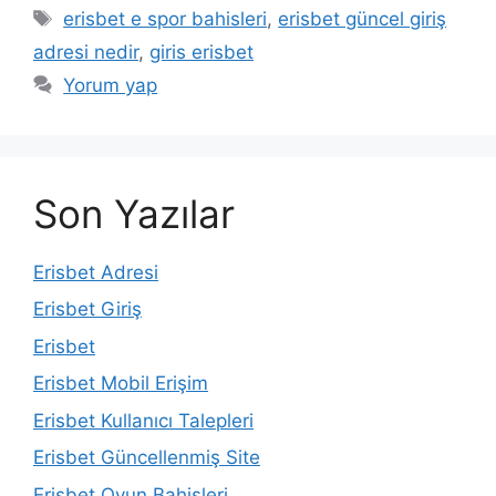
Etiketler
erisbet e spor bahisleri
,
erisbet güncel giriş
adresi nedir
,
giris erisbet
Yorum yap
Son Yazılar
Erisbet Adresi
Erisbet Giriş
Erisbet
Erisbet Mobil Erişim
Erisbet Kullanıcı Talepleri
Erisbet Güncellenmiş Site
Erisbet Oyun Bahisleri