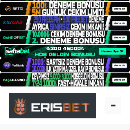
İçeriğe
atla
Menü