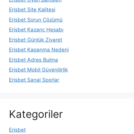
Erisbet Site Kalitesi
Erisbet Sorun Çözümü
Erisbet Kazanç Hesabı
Erisbet Günlük Ziyaret
Erisbet Kapanma Nedeni
Erisbet Adres Bulma
Erisbet Mobil Güvenilirlik
Erisbet Sanal Sporlar
Kategoriler
Erisbet