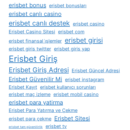
erisbet bonus
erisbet bonusları
erisbet canlı casino
erisbet canlı destek
erisbet casino
Erisbet Casino Sitesi
erisbet com
erisbet girisi
erisbet finansal i̇şlemler
erisbet giris twitter
erisbet giris yap
Erisbet Giriş
Erisbet Giriş Adresi
Erisbet Güncel Adresi
Erisbet Güvenilir Mi
erisbet instagram
Erisbet Kayıt
erisbet kullanıcı sorunları
erisbet maç izleme
erisbet mobil casino
erisbet para yatirma
Erisbet Para Yatırma ve Çekme
Erisbet Sitesi
erisbet para çekme
erisbet tv
erisbet tam güvenilirlik