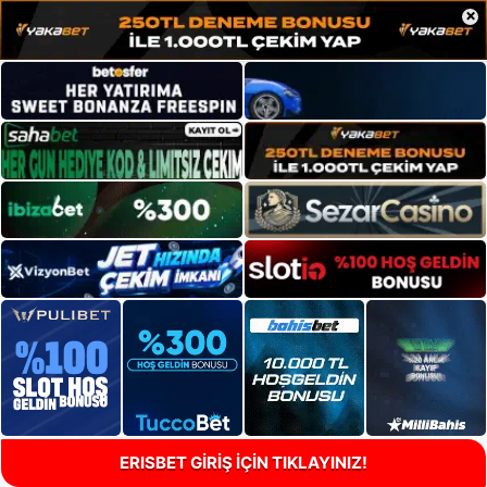
×
ERISBET GİRİŞ İÇİN TIKLAYINIZ!