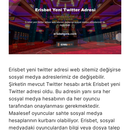
Erisbet yeni twitter adresi web sitemiz değişirse
sosyal medya adreslerimiz de değişebilir.
Şirketin mevcut Twitter hesabı artık Erisbet yeni
Twitter adresi oldu. Bu adresin yanı sıra her
sosyal medya hesabının da her oyuncu
tarafından onaylanması gerekmektedir.
Maalesef oyuncular sahte sosyal medya
hesaplarının kurbanı olabiliyor. Erisbet, sosyal
medyadaki oyunculardan bilgi veya dosya talep