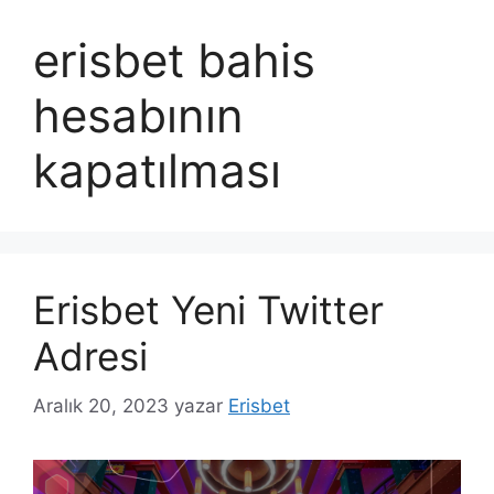
erisbet bahis
hesabının
kapatılması
Erisbet Yeni Twitter
Adresi
Aralık 20, 2023
yazar
Erisbet