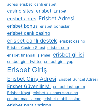
adresi erisbet
canli erisbet
casino sitesi erisbet
Erisbet
Erisbet Adresi
erisbet adres
erisbet bonus
erisbet bonusları
erisbet canlı casino
erisbet canlı destek
erisbet casino
Erisbet Casino Sitesi
erisbet com
erisbet girisi
erisbet finansal i̇şlemler
erisbet giris twitter
erisbet giris yap
Erisbet Giriş
Erisbet Giriş Adresi
Erisbet Güncel Adresi
Erisbet Güvenilir Mi
erisbet instagram
Erisbet Kayıt
erisbet kullanıcı sorunları
erisbet maç izleme
erisbet mobil casino
erisbet para yatirma