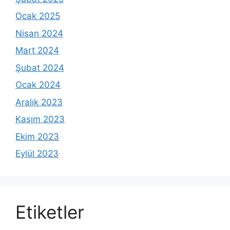
Ocak 2025
Nisan 2024
Mart 2024
Şubat 2024
Ocak 2024
Aralık 2023
Kasım 2023
Ekim 2023
Eylül 2023
Etiketler