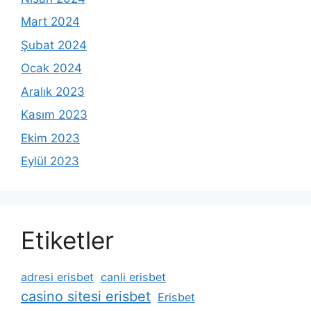
Mart 2024
Şubat 2024
Ocak 2024
Aralık 2023
Kasım 2023
Ekim 2023
Eylül 2023
Etiketler
adresi erisbet
canli erisbet
casino sitesi erisbet
Erisbet