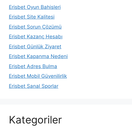
Erisbet Oyun Bahisleri
Erisbet Site Kalitesi
Erisbet Sorun Çözümü
Erisbet Kazanç Hesabı
Erisbet Günlük Ziyaret
Erisbet Kapanma Nedeni
Erisbet Adres Bulma
Erisbet Mobil Güvenilirlik
Erisbet Sanal Sporlar
Kategoriler