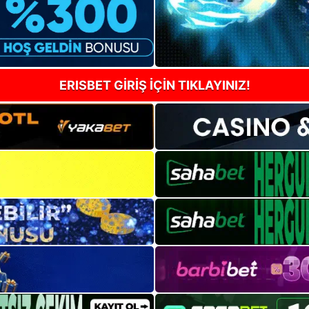
ERISBET GİRİŞ İÇİN TIKLAYINIZ!