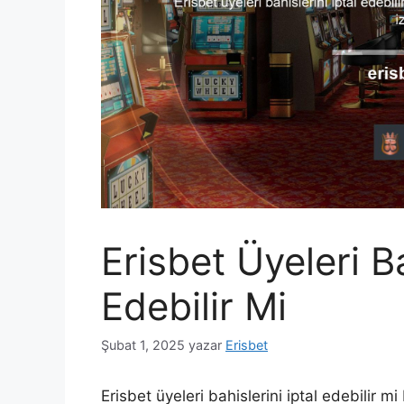
Erisbet Üyeleri Ba
Edebilir Mi
Şubat 1, 2025
yazar
Erisbet
Erisbet üyeleri bahislerini iptal edebilir mi