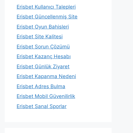
Erisbet Kullanıcı Talepleri
Erisbet Güncellenmiş Site
Erisbet Oyun Bahisleri
Erisbet Site Kalitesi
Erisbet Sorun Çözümü
Erisbet Kazanç Hesabı
Erisbet Günlük Ziyaret
Erisbet Kapanma Nedeni
Erisbet Adres Bulma
Erisbet Mobil Güvenilirlik
Erisbet Sanal Sporlar