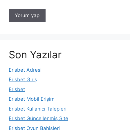
Son Yazılar
Erisbet Adresi
Erisbet Giriş
Erisbet
Erisbet Mobil Erişim
Erisbet Kullanıcı Talepleri
Erisbet Güncellenmiş Site
Erisbet Oyun Bahisleri