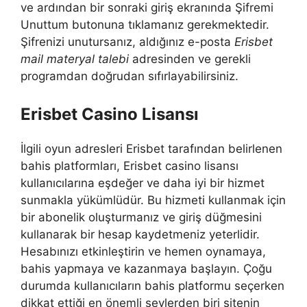
ve ardından bir sonraki giriş ekranında Şifremi
Unuttum butonuna tıklamanız gerekmektedir.
Şifrenizi unutursanız, aldığınız e-posta
Erisbet
mail materyal talebi
adresinden ve gerekli
programdan doğrudan sıfırlayabilirsiniz.
Erisbet Casino Lisansı
İlgili oyun adresleri Erisbet tarafından belirlenen
bahis platformları, Erisbet casino lisansı
kullanıcılarına eşdeğer ve daha iyi bir hizmet
sunmakla yükümlüdür. Bu hizmeti kullanmak için
bir abonelik oluşturmanız ve giriş düğmesini
kullanarak bir hesap kaydetmeniz yeterlidir.
Hesabınızı etkinleştirin ve hemen oynamaya,
bahis yapmaya ve kazanmaya başlayın. Çoğu
durumda kullanıcıların bahis platformu seçerken
dikkat ettiği en önemli şeylerden biri sitenin