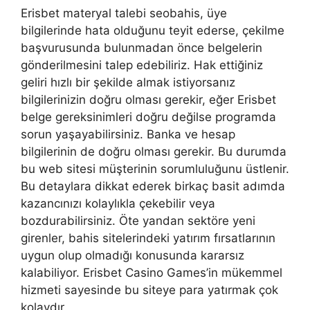
Erisbet materyal talebi seobahis, üye
bilgilerinde hata olduğunu teyit ederse, çekilme
başvurusunda bulunmadan önce belgelerin
gönderilmesini talep edebiliriz. Hak ettiğiniz
geliri hızlı bir şekilde almak istiyorsanız
bilgilerinizin doğru olması gerekir, eğer Erisbet
belge gereksinimleri doğru değilse programda
sorun yaşayabilirsiniz. Banka ve hesap
bilgilerinin de doğru olması gerekir. Bu durumda
bu web sitesi müşterinin sorumluluğunu üstlenir.
Bu detaylara dikkat ederek birkaç basit adımda
kazancınızı kolaylıkla çekebilir veya
bozdurabilirsiniz. Öte yandan sektöre yeni
girenler, bahis sitelerindeki yatırım fırsatlarının
uygun olup olmadığı konusunda kararsız
kalabiliyor. Erisbet Casino Games’in mükemmel
hizmeti sayesinde bu siteye para yatırmak çok
kolaydır.