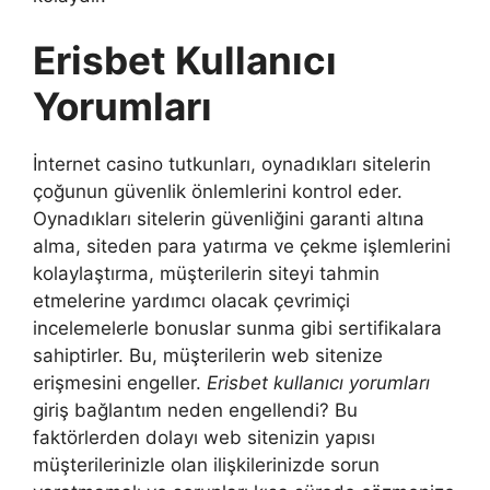
Erisbet Kullanıcı
Yorumları
İnternet casino tutkunları, oynadıkları sitelerin
çoğunun güvenlik önlemlerini kontrol eder.
Oynadıkları sitelerin güvenliğini garanti altına
alma, siteden para yatırma ve çekme işlemlerini
kolaylaştırma, müşterilerin siteyi tahmin
etmelerine yardımcı olacak çevrimiçi
incelemelerle bonuslar sunma gibi sertifikalara
sahiptirler. Bu, müşterilerin web sitenize
erişmesini engeller.
Erisbet kullanıcı yorumları
giriş bağlantım neden engellendi? Bu
faktörlerden dolayı web sitenizin yapısı
müşterilerinizle olan ilişkilerinizde sorun