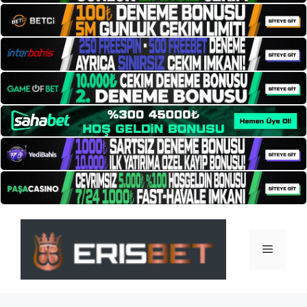
İçeriğe
atla
Menü