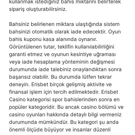
kullanmak istediğiniz bahis miktarını belirterek
sipariş oluşturabilirsiniz.
Bahsiniz belirlenen miktara ulaştığında sistem
bahsinizi otomatik olarak iade edecektir. Oyun
bahis kuponu kasa alanında oynanır.
Görüntülenen tutar, teklifin kullanılabilirliğini
garanti etmez ve oyunun kesintiye uğraması
veya iade hesaplama yönteminin değişmesi
durumunda iade talebiniz onaylandıktan sonra
başarısız olabilir. Bu durumda lütfen tekrar
deneyin. Erisbet birçok gelişmiş aktivite ve
finansal işlem için tercih edilmektedir. Erisbet
Casino kategorisi spor bahislerinden sonra en
popüler kategoridir. Bu ancak casino bölümü ve
casino oyunları hakkında detaylı bilgi vermeniz
durumunda mümkündür. Bu kategori şu anda
önemli ölçüde büyüyor ve insanlar düzenli