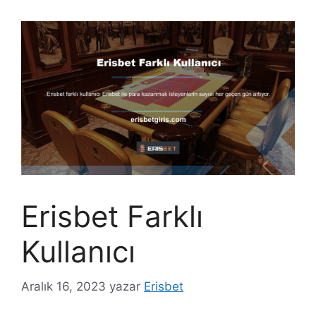
Erisbet Farklı
Kullanıcı
Aralık 16, 2023
yazar
Erisbet