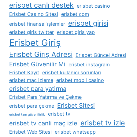
erisbet canlı destek
erisbet casino
Erisbet Casino Sitesi
erisbet com
erisbet girisi
erisbet finansal i̇şlemler
erisbet giris twitter
erisbet giris yap
Erisbet Giriş
Erisbet Giriş Adresi
Erisbet Güncel Adresi
Erisbet Güvenilir Mi
erisbet instagram
Erisbet Kayıt
erisbet kullanıcı sorunları
erisbet maç izleme
erisbet mobil casino
erisbet para yatirma
Erisbet Para Yatırma ve Çekme
Erisbet Sitesi
erisbet para çekme
erisbet tv
erisbet tam güvenilirlik
erisbet tv izle
erisbet tv canli maç izle
Erisbet Web Sitesi
erisbet whatsapp