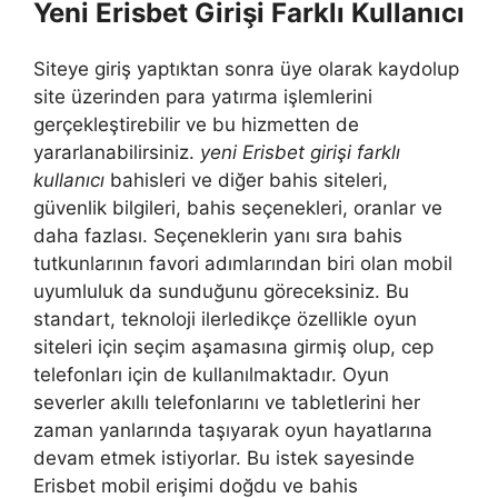
Yeni Erisbet Girişi Farklı Kullanıcı
Siteye giriş yaptıktan sonra üye olarak kaydolup
site üzerinden para yatırma işlemlerini
gerçekleştirebilir ve bu hizmetten de
yararlanabilirsiniz.
yeni Erisbet girişi farklı
kullanıcı
bahisleri ve diğer bahis siteleri,
güvenlik bilgileri, bahis seçenekleri, oranlar ve
daha fazlası. Seçeneklerin yanı sıra bahis
tutkunlarının favori adımlarından biri olan mobil
uyumluluk da sunduğunu göreceksiniz. Bu
standart, teknoloji ilerledikçe özellikle oyun
siteleri için seçim aşamasına girmiş olup, cep
telefonları için de kullanılmaktadır. Oyun
severler akıllı telefonlarını ve tabletlerini her
zaman yanlarında taşıyarak oyun hayatlarına
devam etmek istiyorlar. Bu istek sayesinde
Erisbet mobil erişimi doğdu ve bahis