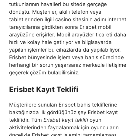
tutkunlarının hayalleri bu sitede gerçeğe
dönüştü. Müşteriler, akıllı telefon veya
tabletlerinden ilgili casino sitesinin adını internet
tarayıcılarına girdikten sonra Erisbet mobil
arayüzüne erişirler. Mobil arayüzler ticareti daha
hızlı ve kolay hale getiriyor ve bilgisayarda
yapılan işlemler bu cihazlarda da yapılabiliyor.
Erisbet bünyesinde işlem veya bahis sürecinde
herhangi bir sorun yaşarsanız merkezle iletişime
geçerek çözüm bulabilirsiniz.
Erisbet Kayıt Teklifi
Müşterilere sunulan Erisbet bahis tekliflerine
baktığınızda ilk gördüğünüz şey Erisbet kayıt
teklifidir. Tüm
Erisbet kayıt teklifi
oyun
aktivitelerinden faydalanmak için oyuncuların
öncelikle Erisbet kayıt işlemini tamamlaması,