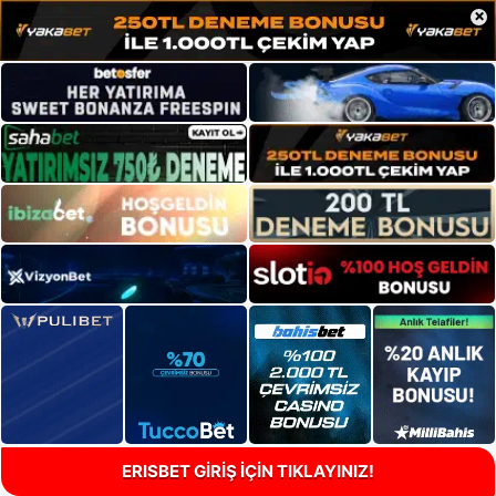
×
ERISBET GİRİŞ İÇİN TIKLAYINIZ!