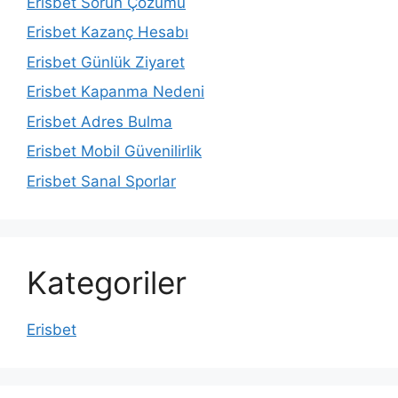
Erisbet Sorun Çözümü
Erisbet Kazanç Hesabı
Erisbet Günlük Ziyaret
Erisbet Kapanma Nedeni
Erisbet Adres Bulma
Erisbet Mobil Güvenilirlik
Erisbet Sanal Sporlar
Kategoriler
Erisbet