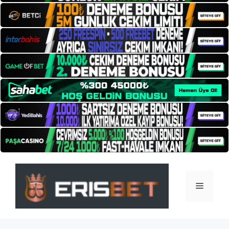
İçeriğe
atla
Menü